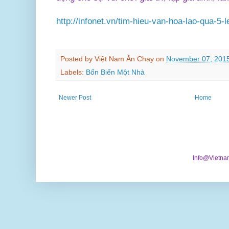
http://infonet.vn/tim-hieu-van-hoa-lao-qua-5-l
Posted by
Việt Nam Ăn Chay
on
November 07, 201
Labels:
Bốn Biển Một Nhà
Newer Post
Home
Info@Vietna