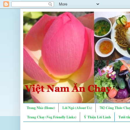
Trang Nhà (Home)
Lời Ngỏ (About Us)
782 Công Thức Chay
Trang Chay (Veg Friendly Links)
Ý Thiện Lời Lành
Tưới tẩ