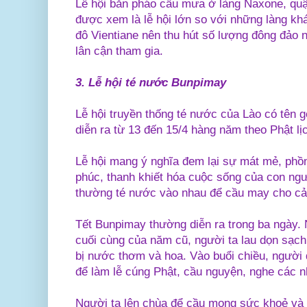
Lễ hội bắn pháo cầu mưa ở làng Naxone, quậ
được xem là lễ hội lớn so với những làng kh
đô Vientiane nên thu hút số lượng đông đảo 
lân cận tham gia.
3. Lễ hội té nước Bunpimay
Lễ hội truyền thống té nước của Lào có tên g
diễn ra từ 13 đến 15/4 hàng năm theo Phật lị
Lễ hội mang ý nghĩa đem lại sự mát mẻ, phồ
phúc, thanh khiết hóa cuộc sống của con ng
thường té nước vào nhau để cầu may cho c
Tết Bunpimay thường diễn ra trong ba ngày. 
cuối cùng của năm cũ, người ta lau dọn sạch
bị nước thơm và hoa. Vào buổi chiều, người 
để làm lễ cúng Phật, cầu nguyện, nghe các 
Người ta lên chùa để cầu mong sức khoẻ và