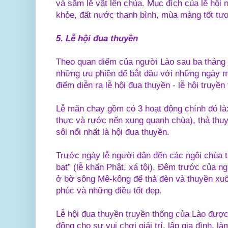
và sắm lễ vật lên chùa.
Mục đích của lễ hội 
khỏe, đất nước thanh bình, mùa màng tốt tươ
5. Lễ hội đua thuyền
Theo quan diểm của người Lào sau ba tháng 
những ưu phiền để bắt đầu với những ngày mớ
điểm diễn ra lễ hội đua thuyền - lễ hội truy
Lễ mãn chay gồm có 3 hoạt động chính đó là:
thực và rước nến xung quanh chùa), thả thu
sôi nổi nhất là hội đua thuyền.
Trước ngày lễ người dân đến các ngôi chùa t
bạt” (lễ khấn Phật, xá tội). Đêm trước của ng
ở bờ sông Mê-kông để thả đèn và thuyền xu
phúc và những điều tốt đẹp.
Lễ hội đua thuyền truyền thống của Lào đượ
động cho sự vui chơi giải trí, lập gia đình, l