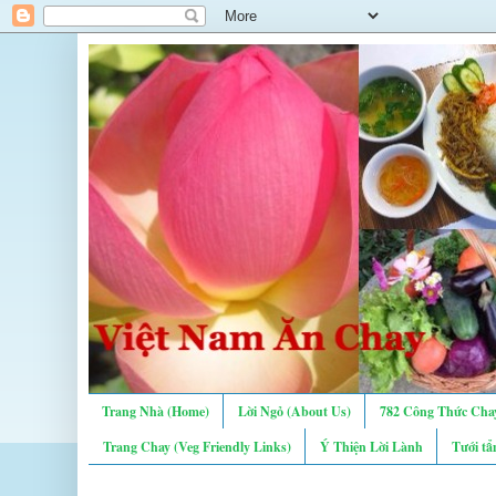
Trang Nhà (Home)
Lời Ngỏ (About Us)
782 Công Thức Chay
Trang Chay (Veg Friendly Links)
Ý Thiện Lời Lành
Tưới tẩ