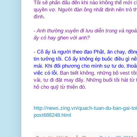
Tôi sẽ phấn đấu đến khi nào không thể mới 
quyền vợ. Người đàn ông nhất định nên trò th
đình.
- Anh thường xuyên đi lưu diễn trong và ngoà
ấy có hay ghen với anh?
-
Cô ấy là người theo đạo Phật, ăn chay, đồng
tin tưởng tôi. Cô ấy không ép buộc điều gì nê
mái. Khi đối phương cho mình sự tự do, thoả
việc có lỗi.
Bạn biết không, những bộ vest tôi
vải, tự đi đặt may đấy. Những buổi tôi hát từ
hộ cho quỹ từ thiện đó.
http://news.zing.vn/quach-tuan-du-ban-gai-to
post688248.html