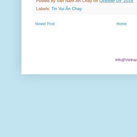
Posted by
Việt Nam Ăn Chay
on
October 09, 2016
Labels:
Tin Vui Ăn Chay
Newer Post
Home
Info@Vietna