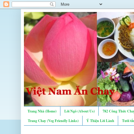
Trang Nhà (Home)
Lời Ngỏ (About Us)
782 Công Thức Chay
Trang Chay (Veg Friendly Links)
Ý Thiện Lời Lành
Tưới tẩ