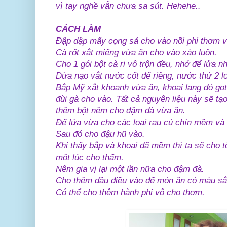
vì tay nghề vẫn chưa sa sút. Hehehe..
CÁCH LÀM
Đập dập mấy cọng sả cho vào nồi phi thơm 
Cà rốt xắt miếng vừa ăn cho vào xào luôn.
Cho 1 gói bột cà ri vô trộn đều, nhớ để lửa n
Dừa nạo vắt nước cốt để riêng, nước thứ 2 l
Bắp Mỹ xắt khoanh vừa ăn, khoai lang đỏ gọ
đùi gà cho vào.
Tất cả nguyên liệu này sẽ tạo
thêm bột nêm cho đậm đà vừa ăn.
Để lửa vừa cho các loại rau củ chín mềm và
Sau đó cho đậu hũ vào.
Khi thấy bắp và khoai đã mềm thì ta sẽ cho 
một lúc cho thấm.
Nêm gia vị lại một lần nữa cho đậm đà.
Cho thêm dầu điều vào để món ăn có màu s
Có thể cho thêm hành phi vô cho thơm.