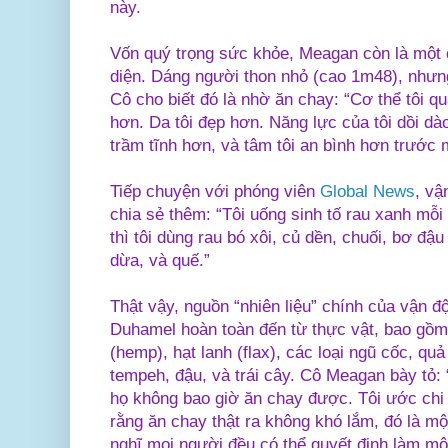
này.
Vốn quý trọng sức khỏe, Meagan còn là một 
diện. Dáng người thon nhỏ (cao 1m48), nhưn
Cô cho biết đó là nhờ ăn chay: “Cơ thể tôi q
hơn. Da tôi đẹp hơn. Năng lực của tôi dồi d
trầm tĩnh hơn, và tâm tôi an bình hơn trước m
Tiếp chuyện với phóng viên
Global News
, v
chia sẻ thêm: “Tôi uống sinh tố rau xanh mỗ
thì tôi dùng rau bó xôi, củ dền, chuối, bơ đậ
dừa, và quế.”
Thật vậy, nguồn “nhiên liệu” chính của vận 
Duhamel hoàn toàn đến từ thực vật, bao gồm 
(hemp), hạt lanh (flax), các loại ngũ cốc, qu
tempeh, đậu, và trái cây. Cô Meagan bày tỏ: “
họ không bao giờ ăn chay được. Tôi ước chi 
rằng ăn chay thật ra không khó lắm, đó là mộ
nghĩ mọi người đều có thể quyết định làm m