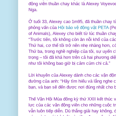
động viên thuần chay khác là
Alexey Voyevod
Nga.
Ở tuổi 33, Alexey cao 1m95, đã thuần chay t
phỏng vấn của
Hội bảo vệ động vật PETA
(Pe
of Animals), Alexey cho biết từ lúc thuần chay
“Trước tiên, tôi không còn ăn nỗi khổ của cá
Thứ hai, cơ thể tôi trở nên nhẹ nhàng hơn, có
Thứ ba, trong nghề nghiệp của tôi, sự uyển 
trọng – tôi đã khá hơn trên cả hai phương di
như tôi không bao giờ bị cảm cúm chi cả.”
Lời khuyên của Alexey dành cho các vận độn
đường của anh: “Hãy tìm hiểu và lắng nghe ch
bạn, và bạn sẽ đến được nơi đúng nhất cho b
Thế Vận Hội Mùa đông kỳ thứ XXII kết thúc 
lực của các vận động viên cho những cuộc tra
vẫn luôn tiếp diễn. Dù thắng giải hay không, 