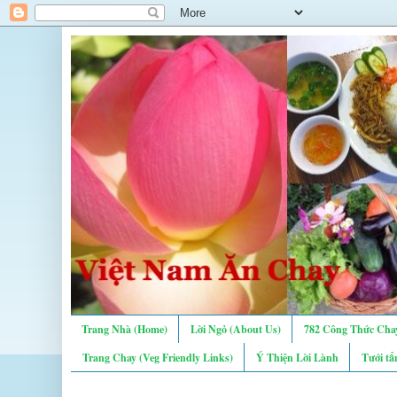
Trang Nhà (Home)
Lời Ngỏ (About Us)
782 Công Thức Chay
Trang Chay (Veg Friendly Links)
Ý Thiện Lời Lành
Tưới tẩ