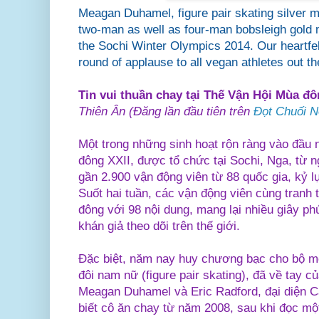
Meagan Duhamel, figure pair skating silver 
two-man as well as four-man bobsleigh gold 
the Sochi Winter Olympics 2014. Our heartfel
round of applause to all vegan athletes out th
Tin vui thuần chay tại Thế Vận Hội Mùa đ
Thiên Ân (Đăng lần đầu tiên trên
Đọt Chuối 
Một trong những sinh hoạt rộn ràng vào đầu
đông XXII, được tổ chức tại Sochi, Nga, từ n
gần 2.900 vận động viên từ 88 quốc gia, kỷ l
Suốt hai tuần, các vận động viên cùng tranh 
đông với 98 nội dung, mang lại nhiều giây ph
khán giả theo dõi trên thế giới.
Đặc biệt, năm nay huy chương bạc cho bộ mô
đôi nam nữ (figure pair skating), đã về tay 
Meagan Duhamel và Eric Radford, đại diện C
biết cô ăn chay từ năm 2008, sau khi đọc mộ