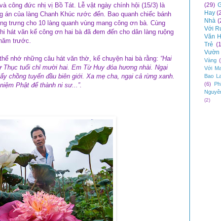
(29)
G
à công đức nhị vị Bồ Tát. Lễ vật ngày chính hội (15/3) là
Hay
(
ng án của làng Chanh Khúc rước đến. Bao quanh chiếc bánh
Nhà
(
ượng trưng cho 10 làng quanh vùng mang công ơn bà. Cùng
Với R
hi hát văn kể công ơn hai bà đã đem đến cho dân làng ruộng
Văn H
 năm trước.
Trẻ
(
Vườn 
 thể nhớ những câu hát văn thờ, kể chuyện hai bà rằng:
“Hai
Vàng
ừ Thục tuổi chỉ mười hai. Em Từ Huy đóa hương nhài. Ngại
Với M
ấy chồng tuyến đầu biên giới. Xa mẹ cha, ngại cả rừng xanh.
Bao L
(6)
Ph
iệm Phật để thành ni sư...”.
Nguyê
(2)