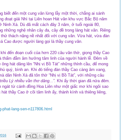
ng biết đến một cung văn lừng lẫy một thời, chẳng ai sánh
ng đoạt giải Nhì tại Liên hoan Hát văn khu vực Bắc Bộ năm
ở Ninh Xá. Dù đã mất cách đây 3 năm, ở tuổi ngoài 80,
g những nghệ nhân cây đa, cây đề trong làng hát văn. Riêng
t thử thách nặng nề nhất đối với cung văn. Vừa hát, vừa đàn
Bá Cao được người làng gọi là thầy cung văn.
khi đến đoạn cuối của hơn 220 câu văn thờ, giọng thầy Cao
 và thấm đẫm âm hưởng tâm linh của người hành lễ. Đêm về
 ông hát dâng lên “Nhị vị Bồ Tát” những thỉnh cầu, để mong
hú quý, bình an. Khi đó tiếng đàn thầy Cao càng âm vang,
 dân Ninh Xá đã tôn thờ “Nhị vị Bồ Tát”, với những câu
triều Lý nhiều vần thơ dâng...”.
Khi ấy thời gian đã nửa đêm.
ngát từ cánh đồng Hoa Liên như một giấc mơ khi ngôi sao
hát thầy Cao ở cõi tâm linh ấy, thành kính và thiêng liêng,
g-phat-lang-sen-n117806.html
2016