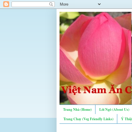
Trang Nhà (Home)
Lời Ngỏ (About Us)
Trang Chay (Veg Friendly Links)
Ý Thiệ