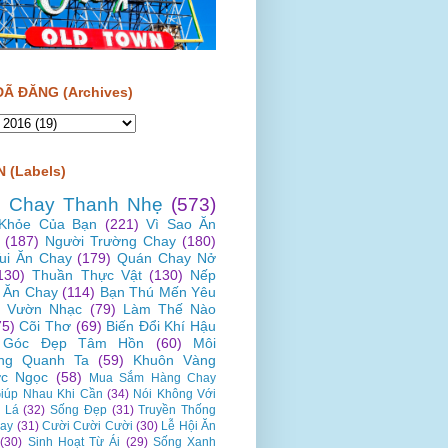
ĐÃ ĐĂNG (Archives)
 (Labels)
 Chay Thanh Nhẹ
(573)
Khỏe Của Bạn
(221)
Vì Sao Ăn
(187)
Người Trường Chay
(180)
Vui Ăn Chay
(179)
Quán Chay Nở
130)
Thuần Thực Vật
(130)
Nếp
 Ăn Chay
(114)
Bạn Thú Mến Yêu
Vườn Nhạc
(79)
Làm Thế Nào
75)
Cõi Thơ
(69)
Biến Đổi Khí Hậu
Góc Đẹp Tâm Hồn
(60)
Môi
ng Quanh Ta
(59)
Khuôn Vàng
c Ngọc
(58)
Mua Sắm Hàng Chay
iúp Nhau Khi Cần
(34)
Nói Không Với
 Lá
(32)
Sống Đẹp
(31)
Truyền Thống
ay
(31)
Cười Cười Cười
(30)
Lễ Hội Ăn
(30)
Sinh Hoạt Từ Ái
(29)
Sống Xanh