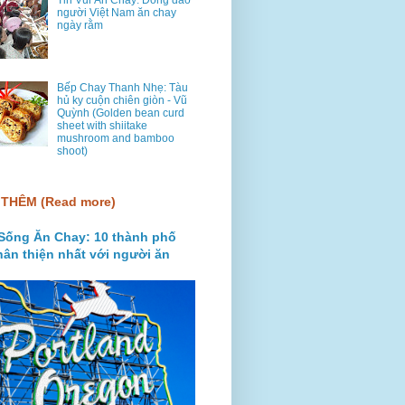
Tin Vui Ăn Chay: Đông đảo
người Việt Nam ăn chay
ngày rằm
Bếp Chay Thanh Nhẹ: Tàu
hủ ky cuộn chiên giòn - Vũ
Quỳnh (Golden bean curd
sheet with shiitake
mushroom and bamboo
shoot)
THÊM (Read more)
Sống Ăn Chay: 10 thành phố
hân thiện nhất với người ăn