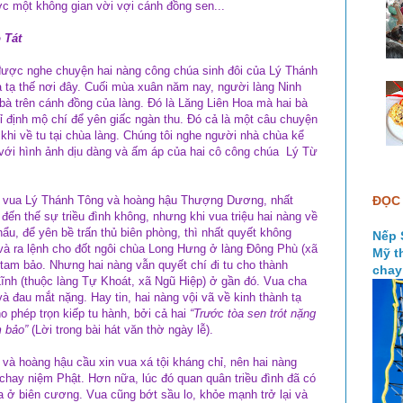
ớc một không gian vời vợi cánh đồng sen...
 Tát
 được nghe chuyện hai nàng công chúa sinh đôi của Lý Thánh
à tạ thế nơi đây. Cuối mùa xuân năm nay, người làng Ninh
bà trên cánh đồng của làng. Đó là Lăng Liên Hoa mà hai bà
ỉ định mộ chí để yên giấc ngàn thu. Đó cả là một câu chuyện
 khi về tu tại chùa làng. Chúng tôi nghe người nhà chùa kể
với hình ảnh dịu dàng và ấm áp của hai cô công chúa Lý Từ
a vua Lý Thánh Tông và hoàng hậu Thượng Dương, nhất
ĐỌC 
ì đến thế sự triều đình không, nhưng khi vua triệu hai nàng về
hẩu, để yên bề trấn thủ biên phòng, thì nhất quyết không
Nếp 
 và ra lệnh cho đốt ngôi chùa Long Hưng ở làng Đông Phù (xã
Mỹ t
tam bảo. Nhưng hai nàng vẫn quyết chí đi tu cho thành
chay
Lĩnh (thuộc làng Tự Khoát, xã Ngũ Hiệp) ở gần đó. Vua cha
 đau mắt nặng. Hay tin, hai nàng vội vã về kinh thành tạ
o phép trọn kiếp tu hành, bởi cả hai
“Trước tòa sen trót nặng
m bảo”
(Lời trong bài hát văn thờ ngày lễ).
và hoàng hậu cầu xin vua xá tội kháng chỉ, nên hai nàng
chay niệm Phật. Hơn nữa, lúc đó quan quân triều đình đã có
a ở biên cương. Vua cũng bớt sầu lo, khỏe mạnh trở lại và