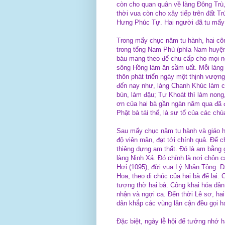
còn cho quan quân về làng Đông Trù,
thời vua còn cho xây tiếp trên đất T
Hưng Phúc Tự. Hai người đã tu mấy
Trong mấy chục năm tu hành, hai côn
trong tổng Nam Phù (phía Nam huyện 
báu mang theo để chu cấp cho mọi n
sông Hồng làm ăn sầm uất. Mỗi làng
thôn phát triển ngày một thịnh vượng
đến nay như, làng Chanh Khúc làm c
bún, làm đậu; Tự Khoát thì làm nong
ơn của hai bà gần ngàn năm qua đã 
Phật bà tái thế, là sư tổ của các ch
Sau mấy chục năm tu hành và giáo hó
độ viên mãn, đạt tới chính quả. Để ch
thiêng dựng am thất. Đó là am bằng 
làng Ninh Xá. Đó chính là nơi chôn c
Hợi (1095), đời vua Lý Nhân Tông. 
Hoa, theo di chúc của hai bà để lại
tượng thờ hai bà. Công khai hóa dân
nhận và ngợi ca. Đến thời Lê sơ, hai
dân khắp các vùng lân cận đều gọi hai
Đặc biệt, ngày lễ hội để tưởng nhớ 