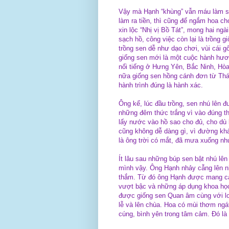
Vậy mà Hạnh “khùng” vẫn máu làm se
làm ra tiền, thì cũng để ngắm hoa c
xin lộc “Nhị vị Bồ Tát”, mong hai n
sạch hồ, công việc còn lại là trồng 
trồng sen dễ như dạo chơi, vùi cái g
giống sen mới là một cuộc hành hươ
nổi tiếng ở Hưng Yên, Bắc Ninh, Hòa
nữa giống sen hồng cánh đơn từ Tháp
hành trình đúng là hành xác.
Ông kể, lúc đầu trồng, sen nhú lên
những đêm thức trắng vì vào đúng th
lấy nước vào hồ sao cho đủ, cho dù
cũng không dễ dàng gì, vì đường kh
là ông trời có mắt, đã mưa xuống n
Ít lâu sau những búp sen bật nhú lê
mình vậy. Ông Hạnh nhảy cẫng lên n
thắm. Từ đó ông Hạnh được mang cái 
vượt bậc và những áp dụng khoa học
được giống sen Quan âm cùng với loạ
lễ và lên chùa. Hoa có mùi thơm ng
cúng, bình yên trong tâm cảm. Đó là 