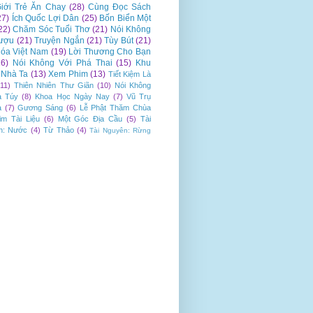
iới Trẻ Ăn Chay
(28)
Cùng Đọc Sách
27)
Ích Quốc Lợi Dân
(25)
Bốn Biển Một
22)
Chăm Sóc Tuổi Thơ
(21)
Nói Không
ượu
(21)
Truyện Ngắn
(21)
Tùy Bút
(21)
óa Việt Nam
(19)
Lời Thương Cho Bạn
16)
Nói Không Với Phá Thai
(15)
Khu
Nhà Ta
(13)
Xem Phim
(13)
Tiết Kiệm Là
(11)
Thiên Nhiên Thư Giãn
(10)
Nói Không
a Túy
(8)
Khoa Học Ngày Nay
(7)
Vũ Trụ
a
(7)
Gương Sáng
(6)
Lễ Phật Thăm Chùa
im Tài Liệu
(6)
Một Góc Địa Cầu
(5)
Tài
n: Nước
(4)
Từ Thảo
(4)
Tài Nguyên: Rừng