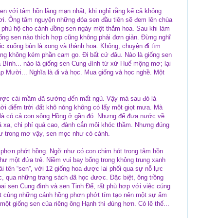
n với tâm hồn lãng mạn nhất, khi nghĩ rằng kể cả không
hơi. Ông tâm nguyện những đóa sen đầu tiên sẽ đem lên chùa
gài phù hộ cho cánh đồng sen ngày một thắm hoa. Sau khi làm
giống sen nào thích hợp cũng không phải đơn giản. Đừng nghĩ
ốc xuống bùn là xong và thành hoa. Không, chuyện đi tìm
ng không kém phần cam go. Đi bất cứ đâu. Nào là giống sen
 Bình... nào là giống sen Cung đình từ xứ Huế mộng mơ; lại
 Mười... Nghĩa là đi và học. Mua giống và học nghề. Một
 được cái mầm đã sướng đến mất ngủ. Vậy mà sau đó là
ời điểm trời đất khô nóng không có lấy một giọt mưa. Mà
 là có cả con sông Hồng ở gần đó. Nhưng để đưa nước về
á xa, chi phí quá cao, đành cắn môi khóc thầm. Nhưng đúng
hư trong mơ vậy, sen mọc như có cánh.
n phơn phớt hồng. Ngỡ như có con chim hót trong tâm hồn
hư một đứa trẻ. Niềm vui bay bổng trong không trung xanh
tên “sen”, với 12 giống hoa được lai phối qua sự nỗ lực
, qua những trang sách đã học được. Đặc biệt, ông trồng
i sen Cung đình và sen Tịnh Đế, rất phù hợp với việc cúng
át cùng những cánh hồng phơn phớt tím tạo nên một sự ấm
một giống sen của riêng ông Hạnh thì đúng hơn. Có lẽ thế...