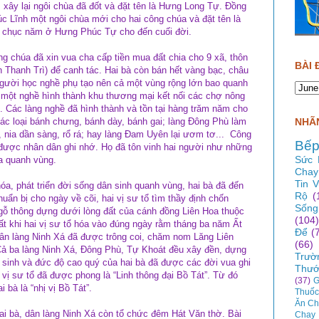
 xây lại ngôi chùa đã đốt và đặt tên là Hưng Long Tự. Đồng
rúc Lĩnh một ngôi chùa mới cho hai công chúa và đặt tên là
 chục năm ở Hưng Phúc Tự cho đến cuối đời.
g chúa đã xin vua cha cấp tiền mua đất chia cho 9 xã, thôn
BÀI 
Thanh Trì) để canh tác. Hai bà còn bán hết vàng bạc, châu
gười học nghề phụ tạo nên cả một vùng rộng lớn bao quanh
 một nghề hình thành khu thương mại kết nối các chợ nông
. Các làng nghề đã hình thành và tồn tại hàng trăm năm cho
NHÃN
ác loại bánh chưng, bánh dày, bánh gai; làng Đông Phù làm
, nia dần sàng, rổ rá; hay làng Đam Uyên lại ươm tơ... Công
Bếp
được nhân dân ghi nhớ. Họ đã tôn vinh hai người như những
Sức 
ùa quanh vùng.
Chay
Tin 
a, phát triển đời sống dân sinh quanh vùng, hai bà đã đến
Rộ
(
uẩn bị cho ngày về cõi, hai vị sư tổ tìm thầy định chốn
Sống
gỗ thông dựng dưới lòng đất của cánh đồng Liên Hoa thuộc
(104)
ất khi hai vị sư tổ hóa vào đúng ngày rằm tháng ba năm Ất
Để
(
Dân làng Ninh Xá đã được trông coi, chăm nom Lăng Liên
(66)
. Cả ba làng Ninh Xá, Đông Phù, Tự Khoát đều xây đền, dựng
Trườ
 sinh và đức độ cao quý của hai bà đã được các đời vua ghi
Thướ
 vị sư tổ đã được phong là “Linh thông đại Bồ Tát”. Từ đó
(37)
G
 bà là “nhị vị Bồ Tát”.
Thuốc
Ăn Ch
hai bà, dân làng Ninh Xá còn tổ chức đêm Hát Văn thờ. Bài
Chay