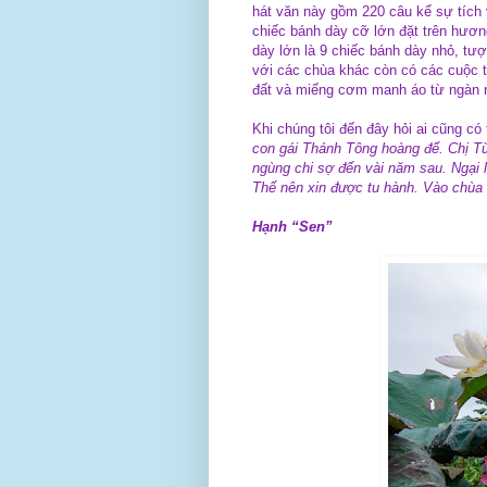
hát văn này gồm 220 câu kể sự tích v
chiếc bánh dày cỡ lớn đặt trên hươ
dày lớn là 9 chiếc bánh dày nhỏ, t
với các chùa khác còn có các cuộc t
đất và miếng cơm manh áo từ ngàn
Khi chúng tôi đến đây hỏi ai cũng có
con gái Thánh Tông hoàng đế. Chị T
ngùng chi sợ đến vài năm sau. Ngại l
Thế nên xin được tu hành. Vào chùa n
Hạnh “Sen”