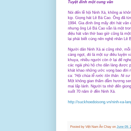
Tuyệt đỉnh một cung văn
Nói đến lễ hội Ninh Xá, không ai khô
kịp. Giọng hát Lê Bá Cao. Ông đã từ
1994. Gia đình ông mấy đời hát văn 
nhưng ông Lê Bá Cao vẫn là một tron
điệu hát văn thờ bao giờ cũng là mộ
lại phải biết cúng nên nghệ nhân Lê 
Người dân Ninh Xá ai cũng nhớ, mỗi 
càng ngọt, đó là một sự điêu luyện
khuya, nhiều người còn ở lại để nghe
các ngài phù hộ cho dân làng được p
khát khao những ước vọng bao đời mà
ca:
“Hội chùa lễ rước tôn thân. Ni sư 
Một không gian thấm đẫm hương sen 
mai lấp lánh. Người ta nhớ đến giọng 
suốt 70 năm ở đền Ninh Xá.
http://suckhoedoisong.vn/ninh-xa-lan
Posted by
Việt Nam Ăn Chay
on
June 09, 