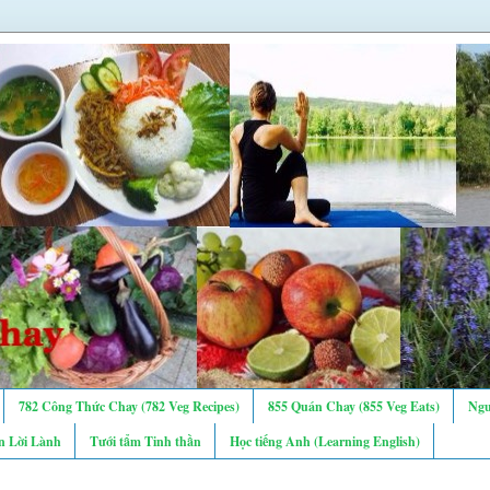
782 Công Thức Chay (782 Veg Recipes)
855 Quán Chay (855 Veg Eats)
Ngư
n Lời Lành
Tưới tẩm Tinh thần
Học tiếng Anh (Learning English)