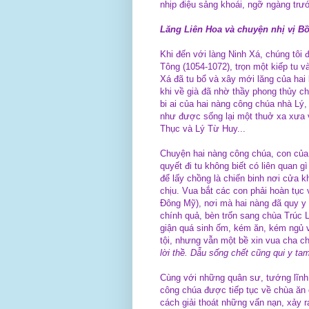
nhịp điệu sảng khoái, ngỡ ngàng trư
Lăng Liên Hoa và chuyện nhị vị Bồ
Khi đến với làng Ninh Xá, chúng tôi
Tông (1054-1072), trọn một kiếp tu v
Xá đã tu bổ và xây mới lăng của hai 
khi về già đã nhờ thầy phong thủy ch
bi ai của hai nàng công chúa nhà Lý,
như được sống lại một thuở xa xưa 
Thục và Lý Từ Huy...
Chuyện hai nàng công chúa, con củ
quyết đi tu không biết có liên quan g
để lấy chồng là chiến binh nơi cửa k
chịu. Vua bắt các con phải hoàn tục
Đông Mỹ), nơi mà hai nàng đã quy y 
chính quả, bèn trốn sang chùa Trúc 
giận quá sinh ốm, kém ăn, kém ngủ và
tội, nhưng vẫn một bề xin vua cha ch
lời thề. Dẫu sống chết cũng qui y ta
Cùng với những quân sư, tướng lĩnh 
công chúa được tiếp tục về chùa ăn 
cách giải thoát những vấn nạn, xảy r