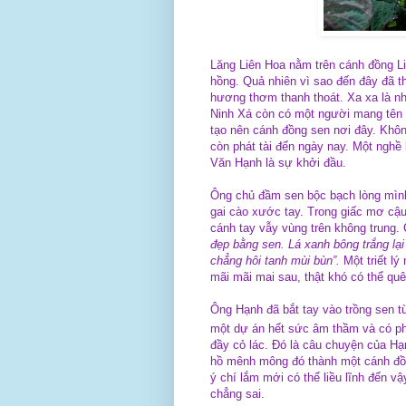
Lăng Liên Hoa nằm trên cánh đồng L
hồng. Quả nhiên vì sao đến đây đã 
hương thơm thanh thoát. Xa xa là nh
Ninh Xá còn có một người mang tên 
tạo nên cánh đồng sen nơi đây. Không 
còn phát tài đến ngày nay. Một ngh
Văn Hạnh là sự khởi đầu.
Ông chủ đầm sen bộc bạch lòng mình
gai cào xước tay. Trong giấc mơ cậu
cánh tay vẫy vùng trên không trung. 
đẹp bằng sen. Lá xanh bông trắng lạ
chẳng hôi tanh mùi bùn”.
Một triết l
mãi mãi mai sau, thật khó có thể qu
Ông Hạnh đã bắt tay vào trồng sen t
một dự án hết sức âm thầm và có ph
đầy cỏ lác. Đó là câu chuyện của Hạn
hồ mênh mông đó thành một cánh đồn
ý chí lắm mới có thể liều lĩnh đến v
chẳng sai.