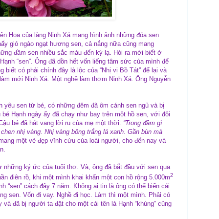
iên Hoa của làng Ninh Xá mang hình ảnh những đóa sen
thấy gió ngào ngạt hương sen, cả nắng nữa cũng mang
ững đầm sen nhiều sắc màu đến kỳ lạ. Hỏi ra mới biết ở
Hạnh “sen”. Ông đã dồn hết vốn liếng tâm sức của mình để
biết có phải chính đây là lộc của “Nhị vị Bồ Tát” để lại và
ề làm mới Ninh Xá. Một nghề làm thơm Ninh Xá. Ông Nguyễn
 yêu sen từ bé, có những đêm đã ôm cánh sen ngủ và bị
 bé Hạnh ngày ấy đã chạy như bay trên một hồ sen, với đôi
Cậu bé đã hát vang lời ru của mẹ một thời:
“Trong đầm gì
i chen nhị vàng. Nhị vàng bông trắng lá xanh. Gần bùn mà
ý mang một vẻ đẹp vĩnh cửu của loài người, cho đến nay và
ên.
ừ những ký ức của tuổi thơ. Và, ông đã bắt đầu với sen qua
2
ần điên rồ, khi một mình khai khẩn một con hồ rộng 5.000m
h “sen” cách đây 7 năm. Không ai tin là ông có thể biến cái
g sen. Vốn đi vay. Nghề đi học. Làm thì một mình. Phải có
ậy và đã bị người ta đặt cho một cái tên là Hạnh “khùng” cũng