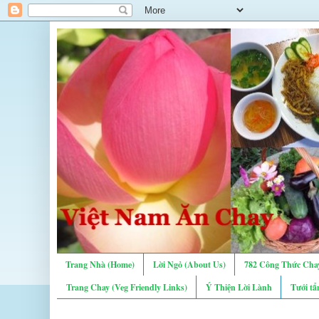
Trang Nhà (Home)
Lời Ngỏ (About Us)
782 Công Thức Chay
Trang Chay (Veg Friendly Links)
Ý Thiện Lời Lành
Tưới tẩ