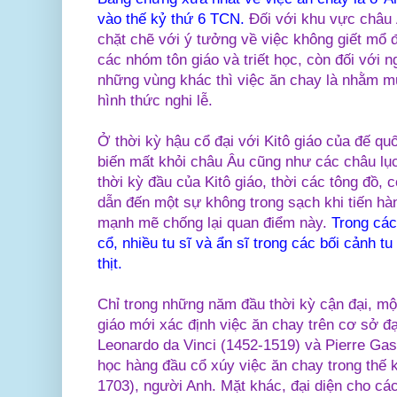
vào thế kỷ thứ 6 TCN.
Đối với khu vực châu 
chặt chẽ với ý tưởng về việc không giết mổ đ
các nhóm tôn giáo và triết học, còn đối với 
những vùng khác thì việc ăn chay là nhằm mụ
hình thức nghi lễ.
Ở thời kỳ hậu cổ đại với Kitô giáo của đế qu
biến mất khỏi châu Âu cũng như các châu lục
thời kỳ đầu của Kitô giáo, thời các tông đồ, có
dẫn đến một sự không trong sạch khi tiến hà
mạnh mẽ chống lại quan điểm này.
Trong các
cổ, nhiều tu sĩ và ẩn sĩ trong các bối cảnh tu
thịt.
Chỉ trong những năm đầu thời kỳ cận đại, một
giáo mới xác định việc ăn chay trên cơ sở đ
Leonardo da Vinci (1452-1519) và Pierre Gas
học hàng đầu cổ xúy việc ăn chay trong thế 
1703), người Anh. Mặt khác, đại diện cho các 