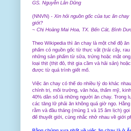
GS. Nguyễn Lân Dũng
(NNVN) -
Xin hỏi nguồn gốc của tục ăn chay 
giới?
~ Chị Hoàng Mai Hoa, TX. Bến Cát, Bình D
Theo Wikipedia thì ăn chay là một chế độ ă
phẩm có nguồn gốc từ thực vật (trái cây, rau
những sản phẩm từ sữa, trứng hoặc mật ong
loại thịt (thịt đỏ, thịt gia cầm và hải sản) h
được từ quá trình giết mổ.
Việc ăn chay có thể do nhiều lý do khác nhau:
chính trị, môi trường, văn hóa, thẩm mỹ, ki
40% dân số là những người ăn chay. Trong lu
các tăng lữ phải ăn không quá giờ ngọ. Hằng
rằm và đầu tháng (mùng 1 và 15 âm lịch) gọi 
để thuyết giới, cùng nhắc nhở nhau về giới p
Bằng chứng xưa nhất về việc ăn chay là ở Ấn