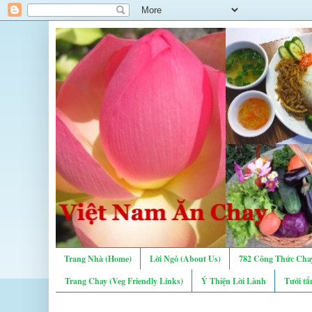
Trang Nhà (Home)
Lời Ngỏ (About Us)
782 Công Thức Chay
Trang Chay (Veg Friendly Links)
Ý Thiện Lời Lành
Tưới tẩ