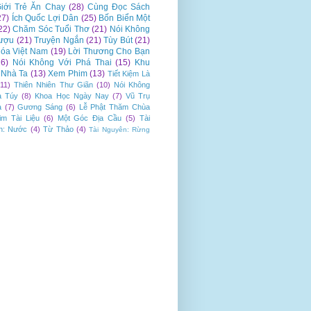
iới Trẻ Ăn Chay
(28)
Cùng Đọc Sách
27)
Ích Quốc Lợi Dân
(25)
Bốn Biển Một
22)
Chăm Sóc Tuổi Thơ
(21)
Nói Không
ượu
(21)
Truyện Ngắn
(21)
Tùy Bút
(21)
óa Việt Nam
(19)
Lời Thương Cho Bạn
16)
Nói Không Với Phá Thai
(15)
Khu
Nhà Ta
(13)
Xem Phim
(13)
Tiết Kiệm Là
(11)
Thiên Nhiên Thư Giãn
(10)
Nói Không
a Túy
(8)
Khoa Học Ngày Nay
(7)
Vũ Trụ
a
(7)
Gương Sáng
(6)
Lễ Phật Thăm Chùa
im Tài Liệu
(6)
Một Góc Địa Cầu
(5)
Tài
n: Nước
(4)
Từ Thảo
(4)
Tài Nguyên: Rừng