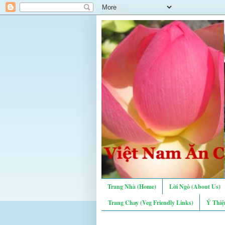
Trang Nhà (Home)
Lời Ngỏ (About Us)
Trang Chay (Veg Friendly Links)
Ý Thiệ