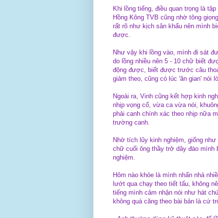
Khi lồng tiếng, điều quan trọng là tậ
Hồng Kông TVB cũng nhờ tông giọng 
rất rõ như kịch sân khấu nên mình b
được.
Như vậy khi lồng vào, mình đi sát đ
do lồng nhiều nên 5 - 10 chữ biết đư
động được, biết được trước câu thoạ
giảm theo, cũng có lúc 'ăn gian' nói 
Ngoài ra, Vinh cũng kết hợp kinh ng
nhịp vọng cổ, vừa ca vừa nói, khuôn
phải canh chính xác theo nhịp nữa 
trường canh.
Nhờ tích lũy kinh nghiệm, giống như 
chữ cuối ông thầy trở dây đào mình bi
nghiệm.
Hôm nào khỏe là mình nhấn nhá nhiề
lướt qua chạy theo tiết tấu, không n
tiếng mình cảm nhận nói như hát ch
không quá căng theo bài bản là cứ tr