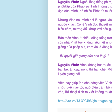
Nguyễn Vinh:
Ngoài lồng tiếng phi
phút/tập của Pháp sư Tịnh Thông thu
đọc của mình, có nhiều Phật tử muốn 
Nhưng Vinh nói mình chỉ là người đọ
người khác. Có lẽ Vinh đọc thuyết mi
biểu cảm, tương đối khớp với câu g
Bản thân Vinh ít nhiều cũng sống tro
của nhà Phật tuy không hiểu hết như
giảng của pháp sư, xem đó là động 
- Bí quyết giữ giọng của anh là gì ?
Nguyễn Vinh:
Vinh không hút thuốc,
bạn bè, ăn cay, nóng thì hạn chế. Mộ
luyện giọng nói.
Việc này giúp ích cho công việc Vinh
chữ, luyến láy từ, ngữ điệu trầm bổ
văn, lời thoại dịch ra viết không th
http://vtc.vn/13-390496/giai-tri/gap-