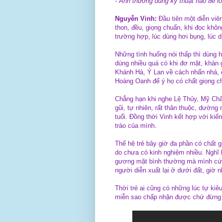
- Anh thường dùng kỹ thuật nào để lồ
Nguyễn Vinh:
Đầu tiên một diễn viên
thon, đều, giọng chuẩn, khi đọc khô
trường hợp, lúc dùng hơi bụng, lúc d
Những tình huống nói thấp thì dùng 
dùng nhiều quá có khi đơ mặt, khàn 
Khánh Hà, Ý Lan về cách nhấn nhá, 
Hoàng Oanh để ý họ có chất giọng ch
Chẳng hạn khi nghe Lệ Thủy, Mỹ Châ
gũi, tự nhiên, rất thân thuộc, dườn
tuổi. Đồng thời Vinh kết hợp với kiến
trào của mình.
Thế hệ trẻ bây giờ đa phần có chất 
do chưa có kinh nghiệm nhiều. Nghĩ lạ
gương mặt bình thường mà mình cứ đẩ
người diễn xuất lại ở dưới đất, giờ 
Thời trẻ ai cũng có những lúc tự ki
miễn sao chấp nhận được chứ đừng 