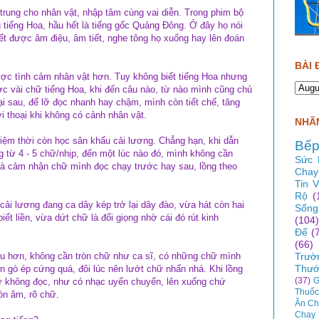
p trung cho nhân vật, nhập tâm cùng vai diễn. Trong phim bộ
tiếng Hoa, hầu hết là tiếng gốc Quảng Đông. Ở đây họ nói
iết được âm điệu, âm tiết, nghe tông họ xuống hay lên đoán
BÀI 
ược tình cảm nhân vật hơn. Tuy không biết tiếng Hoa nhưng
ợc vài chữ tiếng Hoa, khi đến câu nào, từ nào mình cũng chủ
i sau, để lỡ đọc nhanh hay chậm, mình còn tiết chế, tăng
lời thoại khi không có cảnh nhân vật.
NHÃN
hiệm thời còn học sân khấu cải lương. Chẳng hạn, khi dẫn
Bếp
g từ 4 - 5 chữ/nhịp, đến một lúc nào đó, mình không cần
Sức 
mà cảm nhận chữ mình đọc chạy trước hay sau, lồng theo
Chay
Tin 
Rộ
(
cải lương đang ca dây kép trở lại dây đào, vừa hát còn hai
Sống
ết liền, vừa dứt chữ là đổi giọng nhờ cái đó rút kinh
(104)
Để
(
(66)
Trườ
u hơn, không cần tròn chữ như ca sĩ, có những chữ mình
Thướ
ên gò ép cứng quá, đôi lúc nên lướt chữ nhấn nhá. Khi lồng
(37)
G
ứ không đọc, như có nhạc uyển chuyển, lên xuống chứ
Thuốc
òn âm, rõ chữ.
Ăn Ch
Chay