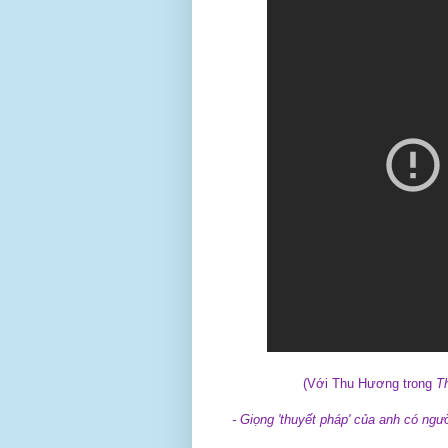
(Với Thu Hương trong
T
- Giọng 'thuyết pháp' của anh có ngư