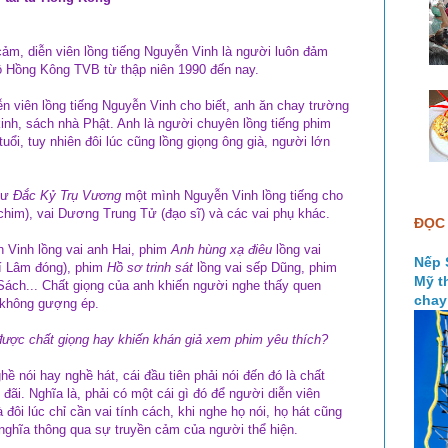
cảm, diễn viên lồng tiếng Nguyễn Vinh là người luôn đảm
ộ Hồng Kông TVB từ thập niên 1990 đến nay.
ễn viên lồng tiếng Nguyễn Vinh cho biết, anh ăn chay trường
kinh, sách nhà Phật. Anh là người chuyên lồng tiếng phim
tuổi, tuy nhiên đôi lúc cũng lồng giọng ông già, người lớn
hư
Đắc Kỷ Trụ Vương
một mình Nguyễn Vinh lồng tiếng cho
chim), vai Dương Trung Tử (đạo sĩ) và các vai phụ khác.
ĐỌC 
 Vinh lồng vai anh Hai, phim
Anh hùng xạ điêu
lồng vai
Nếp 
í Lâm đóng), phim
Hồ sơ trinh sát
lồng vai sếp Dũng, phim
Mỹ t
Sách... Chất giọng của anh khiến người nghe thấy quen
chay
à không gượng ép.
được chất giọng hay khiến khán giả xem phim yêu thích?
ề nói hay nghề hát, cái đầu tiên phải nói đến đó là chất
ổ đãi. Nghĩa là, phải có một cái gì đó để người diễn viên
đôi lúc chỉ cần vai tính cách, khi nghe họ nói, họ hát cũng
ghĩa thông qua sự truyền cảm của người thể hiện.