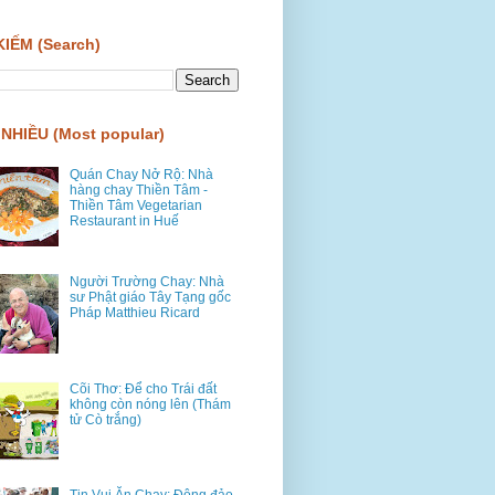
KIẾM (Search)
NHIỀU (Most popular)
Quán Chay Nở Rộ: Nhà
hàng chay Thiền Tâm -
Thiền Tâm Vegetarian
Restaurant in Huế
Người Trường Chay: Nhà
sư Phật giáo Tây Tạng gốc
Pháp Matthieu Ricard
Cõi Thơ: Để cho Trái đất
không còn nóng lên (Thám
tử Cò trắng)