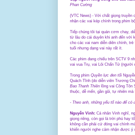
Phan Cường
(VTC News) - Với chất giọng truyền 
nhận các vai kép chính trong phim b
Tiếp chúng tôi tại quán cơm chay, di
từ lâu do cái duyên khi anh đến với 
cho các vai nam diễn diên chính, trẻ 
tuổi nhưng dạng vai này rất ít.
Các phim đang chiếu trên SCTV 9 n
vai vua Trụ, vai Lôi Chấn Tử (người 
Trong phim
Quyền lực đen tối
Nguyễn
Quách Tĩnh (do diễn viên Trương Ch
Bao Thanh Thiên
lồng vai Công Tôn 
thuộc, dễ mến, gần gũi, tự nhiên m
- Theo anh, những yếu tố nào để có 
Nguyễn Vinh:
Cá nhân Vinh nghĩ, ngh
giọng riêng, còn gọi là trời phú hay t
không cần phải cứ đóng vai chính mà 
khiến người nghe cảm nhận được ý n