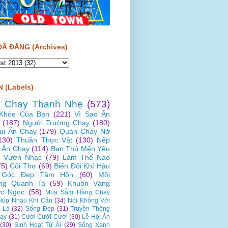
ĐÃ ĐĂNG (Archives)
 (Labels)
 Chay Thanh Nhẹ
(573)
Khỏe Của Bạn
(221)
Vì Sao Ăn
(187)
Người Trường Chay
(180)
Vui Ăn Chay
(179)
Quán Chay Nở
130)
Thuần Thực Vật
(130)
Nếp
 Ăn Chay
(114)
Bạn Thú Mến Yêu
Vườn Nhạc
(79)
Làm Thế Nào
75)
Cõi Thơ
(69)
Biến Đổi Khí Hậu
Góc Đẹp Tâm Hồn
(60)
Môi
ng Quanh Ta
(59)
Khuôn Vàng
c Ngọc
(58)
Mua Sắm Hàng Chay
iúp Nhau Khi Cần
(34)
Nói Không Với
 Lá
(32)
Sống Đẹp
(31)
Truyền Thống
ay
(31)
Cười Cười Cười
(30)
Lễ Hội Ăn
(30)
Sinh Hoạt Từ Ái
(29)
Sống Xanh