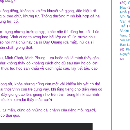
ng tiếng?
(29)
G
Hay
(
 lồng tiếng, không bị khiếm khuyết về giọng, đặc biệt lưỡi
Nhà
(
ng bị trẹo chữ, khựng từ. Thông thường mình kết hợp cả hai
Với R
ùng hơi cổ.
Văn H
Trẻ
(
Vườn 
hơi bụng nhưng trường hợp, khóc nấc thì dùng hơi cổ. Lúc
Vàng
giọng. Vinh cũng thường học hỏi lớp ca sĩ lúc trước như
Với M
ép hơi nhả chữ hay ca sĩ Duy Quang (đã mất), nữ ca sĩ
Bao L
ân chất, giọng thật.
(6)
Ph
Nguyê
u, Minh Cảnh, Minh Phụng... ca hoặc nói là mình thấy gần
(2)
g như không thấy có khoảng cách cho dù sau này họ có lớn
 thức lúc học sân khấu về cách ngắt câu, lấy tiết tấu, cao
giọng tốt, khỏe nhưng cũng còn một vài khiếm khuyết có thể
i thời Vinh còn trẻ cũng vậy, khi lồng tiếng cho diễn viên có
y giọng cao lên, giọng như trên trời, trong khi khẩu hình
nhiều khi xem lại thấy mắc cười.
êu, tự mãn, cũng có những cái chảnh của riêng mỗi người,
có thái quá.