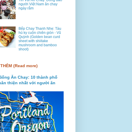
Tin Vui Ăn Chay: Đông đảo
người Việt Nam ăn chay
ngày rằm
Bếp Chay Thanh Nhẹ: Tàu
hủ ky cuộn chiên giòn - Vũ
Quỳnh (Golden bean curd
sheet with shiitake
mushroom and bamboo
shoot)
THÊM (Read more)
Sống Ăn Chay: 10 thành phố
hân thiện nhất với người ăn