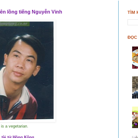
ên lồng tiếng Nguyễn Vinh
TÌM 
ĐỌC 
is a vegetarian.
 tài tử Hồng Kông