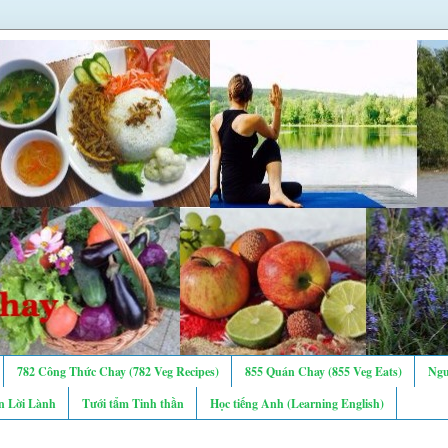
782 Công Thức Chay (782 Veg Recipes)
855 Quán Chay (855 Veg Eats)
Ngư
n Lời Lành
Tưới tẩm Tinh thần
Học tiếng Anh (Learning English)