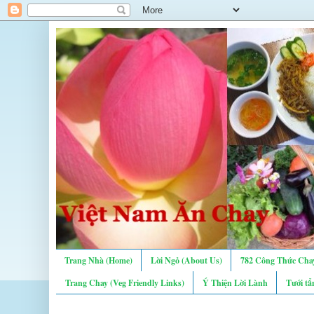
Trang Nhà (Home)
Lời Ngỏ (About Us)
782 Công Thức Chay
Trang Chay (Veg Friendly Links)
Ý Thiện Lời Lành
Tưới tẩ