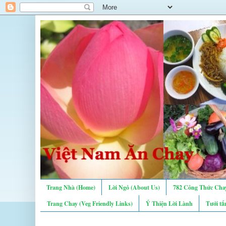
Trang Nhà (Home)
Lời Ngỏ (About Us)
782 Công Thức Chay
Trang Chay (Veg Friendly Links)
Ý Thiện Lời Lành
Tưới tẩ