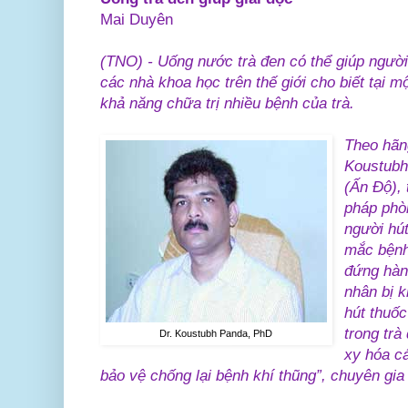
Mai Duyên
(TNO) - Uống nước trà đen có thể giúp người h
các nhà khoa học trên thế giới cho biết tại mộ
khả năng chữa trị nhiều bệnh của trà.
Theo hãng
Koustubh
(Ấn Độ), 
pháp phò
người hút
mắc bệnh 
đứng hàng
nhân bị k
hút thuốc
trong trà
Dr. Koustubh Panda, PhD
xy hóa cá
bảo vệ chống lại bệnh khí thũng”, chuyên gia