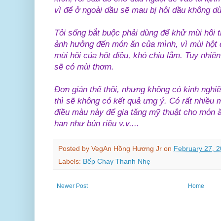
vì để ở ngoài dầu sẽ mau bị hôi dầu không d
Tỏi sống bắt buộc phải dùng để khử mùi hôi 
ảnh hưởng đến món ăn của mình, vì mùi hột 
mùi hôi của hột điều, khó chịu lắm. Tuy nhiên
sẽ có mùi thơm.
Ðơn giản thế thôi, nhưng không có kinh nghiệ
thì sẽ không có kết quả ưng ý. Có rất nhiều 
điều màu này để gia tăng mỹ thuật cho món 
hạn như bún riêu v.v....
Posted by
VegAn Hồng Hương Jr
on
February 27, 
Labels:
Bếp Chay Thanh Nhẹ
Newer Post
Home