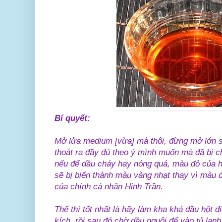
Bí quyết:
Mở lửa medium [vừa] mà thôi, đừng mở lớn
thoát ra đầy đủ theo ý mình muốn mà đã bị chá
nếu để dầu cháy hay nóng quá, màu đỏ của hột
sẽ bị biến thành màu vàng nhạt thay vì màu 
của chính cá nhân Hinh Trần.
Thế thì tốt nhất là hãy làm kha khá dầu hột đ
kích, rồi sau đó chờ dầu nguội để vào tủ lạnh