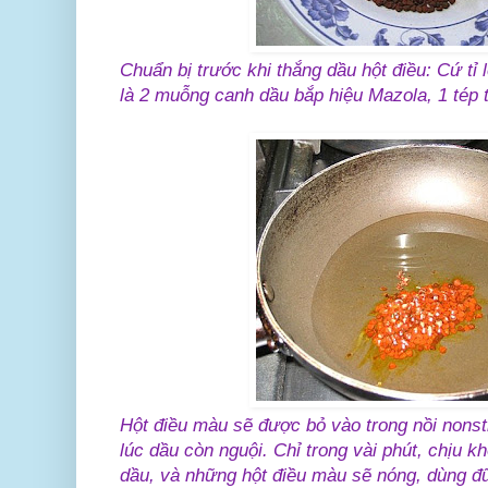
Chuẩn bị trước khi thắng dầu hột điều:
Cứ tỉ 
là 2 muỗng canh dầu bắp hiệu Mazola, 1 tép 
Hột điều màu sẽ được bỏ vào trong nồi nonsti
lúc dầu còn nguội. Chỉ trong vài phút, chịu k
dầu, và những hột điều màu sẽ nóng, dùng đũa