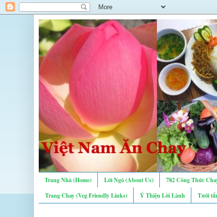
Trang Nhà (Home)
Lời Ngỏ (About Us)
782 Công Thức Chay
Trang Chay (Veg Friendly Links)
Ý Thiện Lời Lành
Tưới tẩ