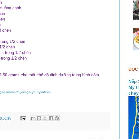
n
 muỗng canh
hén
hén
n
4 chén
rong 1/2 chén
1/2 chén
ms trong 1/2 chén
 trong 1/2 chén
ĐỌC 
à 50 grams cho một chế độ dinh dưỡng trung bình gồm
Nếp 
Mỹ t
egan-where-do-you-get-your-protein/
chay
9, 2010