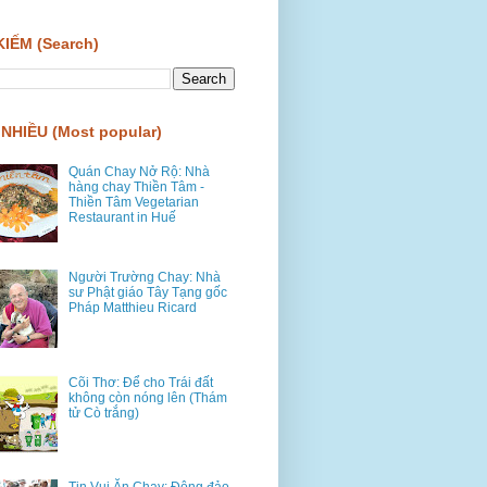
KIẾM (Search)
NHIỀU (Most popular)
Quán Chay Nở Rộ: Nhà
hàng chay Thiền Tâm -
Thiền Tâm Vegetarian
Restaurant in Huế
Người Trường Chay: Nhà
sư Phật giáo Tây Tạng gốc
Pháp Matthieu Ricard
Cõi Thơ: Để cho Trái đất
không còn nóng lên (Thám
tử Cò trắng)