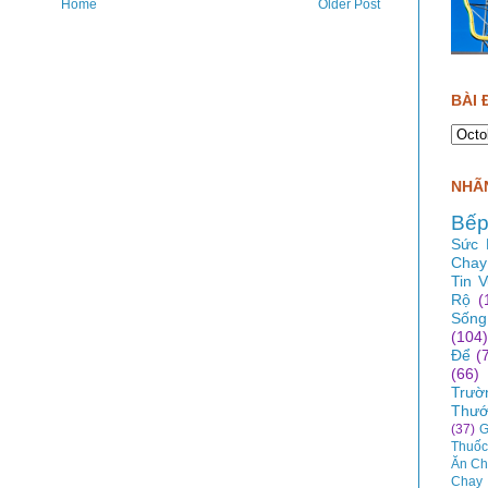
Home
Older Post
BÀI 
NHÃN
Bếp
Sức 
Chay
Tin 
Rộ
(
Sống
(104)
Để
(
(66)
Trườ
Thướ
(37)
G
Thuốc
Ăn Ch
Chay