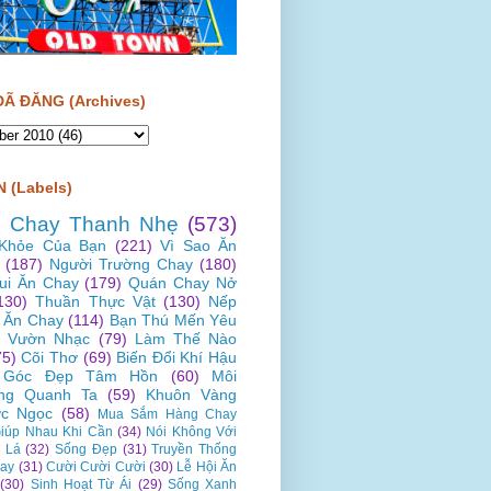
ĐÃ ĐĂNG (Archives)
 (Labels)
 Chay Thanh Nhẹ
(573)
Khỏe Của Bạn
(221)
Vì Sao Ăn
(187)
Người Trường Chay
(180)
Vui Ăn Chay
(179)
Quán Chay Nở
130)
Thuần Thực Vật
(130)
Nếp
 Ăn Chay
(114)
Bạn Thú Mến Yêu
Vườn Nhạc
(79)
Làm Thế Nào
75)
Cõi Thơ
(69)
Biến Đổi Khí Hậu
Góc Đẹp Tâm Hồn
(60)
Môi
ng Quanh Ta
(59)
Khuôn Vàng
c Ngọc
(58)
Mua Sắm Hàng Chay
iúp Nhau Khi Cần
(34)
Nói Không Với
 Lá
(32)
Sống Đẹp
(31)
Truyền Thống
ay
(31)
Cười Cười Cười
(30)
Lễ Hội Ăn
(30)
Sinh Hoạt Từ Ái
(29)
Sống Xanh