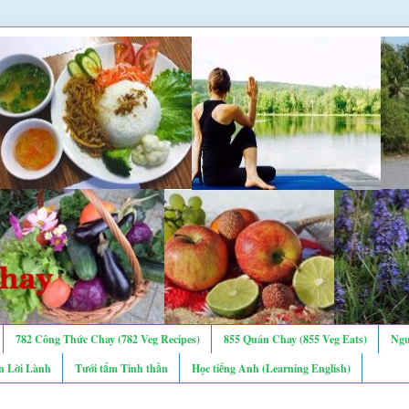
782 Công Thức Chay (782 Veg Recipes)
855 Quán Chay (855 Veg Eats)
Ngư
n Lời Lành
Tưới tẩm Tinh thần
Học tiếng Anh (Learning English)