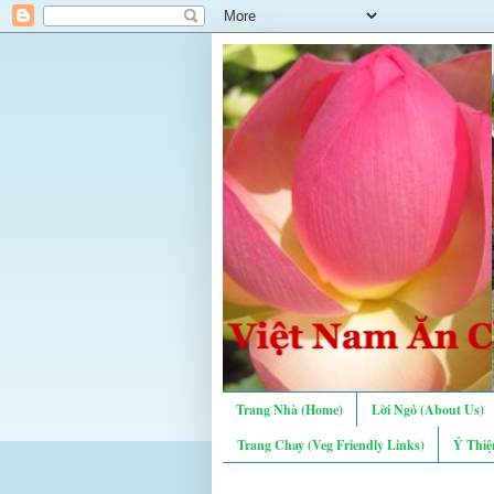
Trang Nhà (Home)
Lời Ngỏ (About Us)
Trang Chay (Veg Friendly Links)
Ý Thiệ