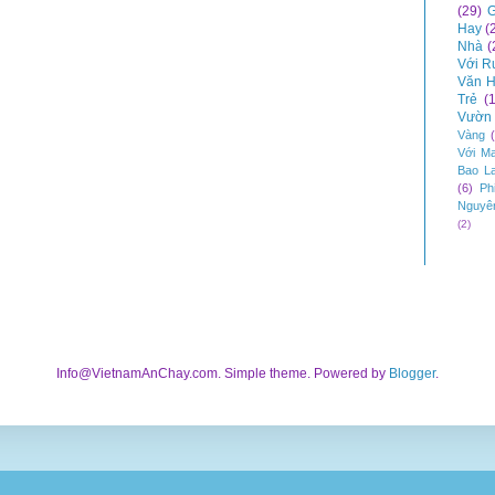
(29)
G
Hay
(
Nhà
(
Với R
Văn H
Trẻ
(
Vườn 
Vàng
Với M
Bao L
(6)
Ph
Nguyê
(2)
Info@VietnamAnChay.com. Simple theme. Powered by
Blogger
.