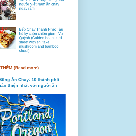
Tin Vui Ăn Chay: Đông đảo
người Việt Nam ăn chay
ngày rằm
Bếp Chay Thanh Nhẹ: Tàu
hủ ky cuộn chiên giòn - Vũ
Quỳnh (Golden bean curd
sheet with shiitake
mushroom and bamboo
shoot)
THÊM (Read more)
Sống Ăn Chay: 10 thành phố
hân thiện nhất với người ăn