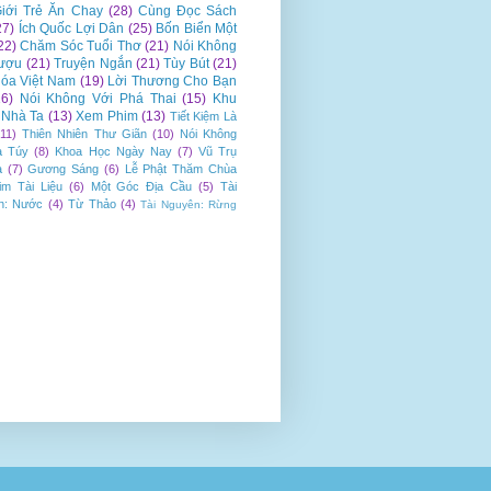
iới Trẻ Ăn Chay
(28)
Cùng Đọc Sách
27)
Ích Quốc Lợi Dân
(25)
Bốn Biển Một
22)
Chăm Sóc Tuổi Thơ
(21)
Nói Không
ượu
(21)
Truyện Ngắn
(21)
Tùy Bút
(21)
óa Việt Nam
(19)
Lời Thương Cho Bạn
16)
Nói Không Với Phá Thai
(15)
Khu
Nhà Ta
(13)
Xem Phim
(13)
Tiết Kiệm Là
(11)
Thiên Nhiên Thư Giãn
(10)
Nói Không
a Túy
(8)
Khoa Học Ngày Nay
(7)
Vũ Trụ
a
(7)
Gương Sáng
(6)
Lễ Phật Thăm Chùa
im Tài Liệu
(6)
Một Góc Địa Cầu
(5)
Tài
n: Nước
(4)
Từ Thảo
(4)
Tài Nguyên: Rừng