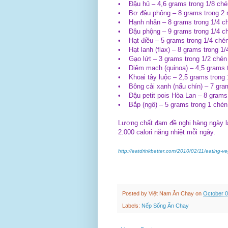
• Đậu hủ – 4,6 grams trong 1/8 ché
• Bơ đậu phộng – 8 grams trong 2
• Hạnh nhân – 8 grams trong 1/4 c
• Đậu phộng – 9 grams trong 1/4 c
• Hạt điều – 5 grams trong 1/4 ché
• Hạt lanh (flax) – 8 grams trong 1/
• Gạo lứt – 3 grams trong 1/2 chén
• Diêm mạch (quinoa) – 4,5 grams t
• Khoai tây luộc – 2,5 grams trong 
• Bông cải xanh (nấu chín) – 7 gra
• Đậu petit pois Hòa Lan – 8 grams
• Bắp (ngô) – 5 grams trong 1 chén
Lượng chất đạm đề nghị hàng ngày l
2.000 calori năng nhiệt mỗi ngày.
http://eatdrinkbetter.com/2010/02/11/eating-v
Posted by
Việt Nam Ăn Chay
on
October 0
Labels:
Nếp Sống Ăn Chay