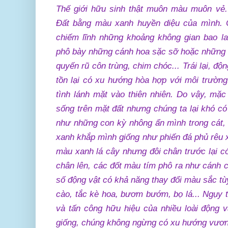
Thế giới hữu sinh thật muôn màu muôn vẻ.
Đất bằng màu xanh huyền diệu của mình. C
chiếm lĩnh những khoảng không gian bao la
phô bày những cánh hoa sặc sỡ hoặc nhữn
quyến rũ côn trùng, chim chóc... Trái lại, độ
tồn lại có xu hướng hòa hợp với môi trường
tình lánh mặt vào thiên nhiên. Do vậy, mặc 
sống trên mặt đất nhưng chúng ta lại khó c
như những con kỳ nhông ẩn mình trong cát,
xanh khắp mình giống như phiến đá phủ rêu 
màu xanh lá cây nhưng đôi chân trước lại có
chân lên, các đốt màu tím phô ra như cánh 
số động vật có khả năng thay đổi màu sắc t
cào, tắc kè hoa, bươm bướm, bọ lá... Ngụy 
và tấn công hữu hiệu của nhiều loài động vậ
giống, chúng không ngừng có xu hướng vươn 