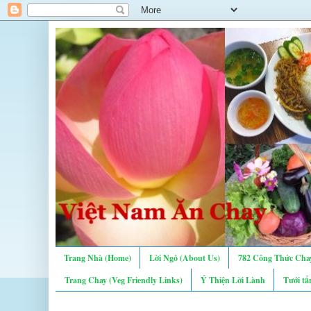
Trang Nhà (Home)
Lời Ngỏ (About Us)
782 Công Thức Chay
Trang Chay (Veg Friendly Links)
Ý Thiện Lời Lành
Tưới tẩ