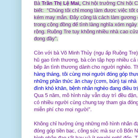
Bà
Trần Thị Lệ Mai,
Chi hội trưởng Chi hội 
biết: “Chúng tôi chỉ mong làm được việc tốt 
kém may mắn. Đây cũng là cách làm gương c
trong cộng đồng để tình làng nghĩa xóm ngày
rộng. Ruộng Tre tuy không nhiều nhà cao cửa
đong đầy”.
Còn với bà Võ Minh Thủy (ngụ ấp Ruộng Tre),
hũ gạo tình thương, bà còn tập hợp nhiều cá
bếp ăn tình thương dành cho người nghèo. T
hàng tháng, tôi cùng mọi người đóng góp th
những phần thức ăn chay (cơm, bún) tại nhà 
đình khó khăn, bệnh nhân nghèo đang điều trị 
Qua 5 năm, mô hình này vẫn duy trì đều đặn,
có nhiều người cùng chung tay tham gia đón
miễn phí cho mọi người”.
Không chỉ hưởng ứng những mô hình nhân đạ
đóng góp tiền bạc, công sức mà sư cô Bổn N
hình nhân đạo rất hay và ít người nghĩ đến. 