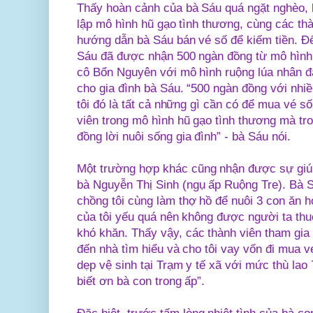
Thấy hoàn cảnh của bà Sáu quá ngặt nghèo, 
lập mô hình hũ gạo tình thương, cùng các th
hướng dẫn bà Sáu bán vé số để kiếm tiền. Đ
Sáu đã được nhận 500 ngàn đồng từ mô hình
cô Bổn Nguyên với mô hình ruộng lúa nhân đ
cho gia đình bà Sáu. “500 ngàn đồng với nhiề
tôi đó là tất cả những gì cần có để mua vé 
viên trong mô hình hũ gạo tình thương mà tr
đồng lời nuôi sống gia đình” - bà Sáu nói.
Một trường hợp khác cũng nhận được sự giú
bà Nguyễn Thị Sinh (ngụ ấp Ruộng Tre). Bà 
chồng tôi cùng làm thợ hồ để nuôi 3 con ăn 
của tôi yếu quá nên không được người ta th
khó khăn. Thấy vậy, các thành viên tham gia
đến nhà tìm hiểu và cho tôi vay vốn đi mua ve
dẹp vệ sinh tại Trạm y tế xã với mức thù lao 
biết ơn bà con trong ấp”.