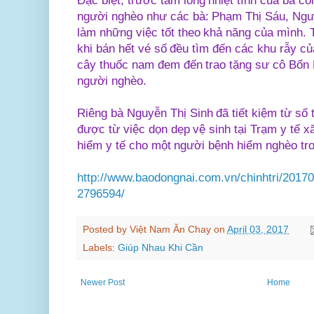
Đặc biệt, trước tấm lòng nhiệt tình của bà c
người nghèo như các bà: Phạm Thị Sáu, Nguy
làm những việc tốt theo khả năng của mình.
khi bán hết vé số đều tìm đến các khu rẫy củ
cây thuốc nam đem đến trao tặng sư cô Bổn
người nghèo.
Riêng bà Nguyễn Thị Sinh đã tiết kiệm từ số 
được từ việc dọn dẹp vệ sinh tại Trạm y tế 
hiểm y tế cho một người bệnh hiểm nghèo tro
http://www.baodongnai.com.vn/chinhtri/20170
2796594/
Posted by
Việt Nam Ăn Chay
on
April 03, 2017
Labels:
Giúp Nhau Khi Cần
Newer Post
Home