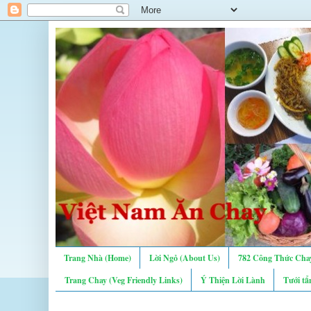
Trang Nhà (Home)
Lời Ngỏ (About Us)
782 Công Thức Chay
Trang Chay (Veg Friendly Links)
Ý Thiện Lời Lành
Tưới tẩ