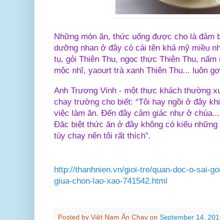
Những món ăn, thức uống được cho là đảm 
dưỡng nhan ở đây có cái tên khá mỹ miều nh
tụ, gỏi Thiên Thu, ngọc thực Thiên Thu, nấm
mộc nhĩ, yaourt trà xanh Thiên Thu... luôn g
Anh Trương Vinh - một thực khách thường x
chay trường cho biết: “Tôi hay ngồi ở đây k
việc làm ăn. Đến đây cảm giác như ở chùa...
Đặc biệt thức ăn ở đây không có kiểu nhữn
túy chay nên tôi rất thích”.
http://thanhnien.vn/gioi-tre/quan-doc-o-sai-go
giua-chon-lao-xao-741542.html
Posted by
Việt Nam Ăn Chay
on
September 14, 201