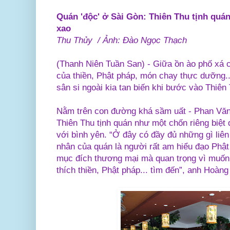
Quán 'độc' ở Sài Gòn: Thiên Thu tịnh quán 
xao
Thu Thủy / Ảnh: Đào Ngọc Thạch
(Thanh Niên Tuần San) -
Giữa ồn ào phố xá c
của thiền, Phật pháp, món chay thực dưỡng..
sân si ngoài kia tan biến khi bước vào Thiên 
Nằm trên con đường khá sầm uất - Phan Vă
Thiên Thu tịnh quán như một chốn riêng biệt
với bình yên. “Ở đây có đầy đủ những gì liê
nhân của quán là người rất am hiểu đạo Phậ
mục đích thương mại mà quan trọng vì muốn
thích thiền, Phật pháp... tìm đến”, anh Hoàng