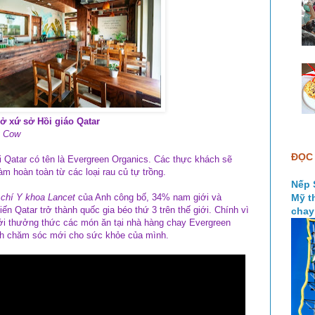
ở xứ sở Hồi giáo Qatar
y Cow
ĐỌC 
i Qatar có tên là Evergreen Organics. Các thực khách sẽ
 hoàn toàn từ các loại rau củ tự trồng.
Nếp 
 chí Y khoa
Lancet
của Anh công bố, 34% nam giới và
Mỹ t
iến Qatar trở thành quốc gia béo thứ 3 trên thế giới. Chính vì
chay
tới thưởng thức các món ăn tại nhà hàng chay Evergreen
ch chăm sóc mới cho sức khỏe của mình.