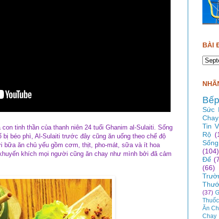
BÀI 
NHÃN
Bếp
Sức 
Chay
Tin 
on tinh thần của thanh niên 24 tuổi Ghanim al-Sulaiti. Sống
Rộ
(
bị béo phì, Al-Sulaiti trước đây cũng ăn uống theo chế độ
Sống
 bữa ăn chủ yếu gồm cơm, thịt, pho-mát, sữa và ít hoa
(104)
n khuyến khích mọi người cũng
ăn chay
như mình bởi đã cảm
Để
(
.
(66)
Trườ
Thướ
(37)
G
Thuốc
Ăn Ch
Chay