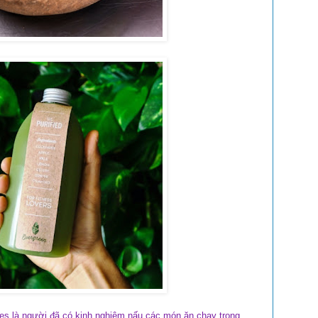
es là người đã có kinh nghiệm nấu các món
ăn chay
trong