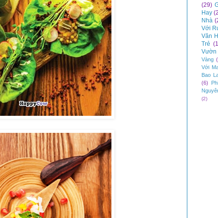
(29)
G
Hay
(
Nhà
(
Với R
Văn H
Trẻ
(
Vườn 
Vàng
Với M
Bao L
(6)
Ph
Nguyê
(2)