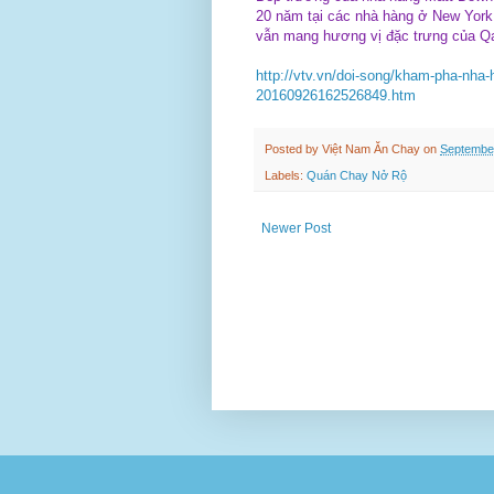
20 năm tại các nhà hàng ở New York
vẫn mang hương vị đặc trưng của Qat
http://vtv.vn/doi-song/kham-pha-nha-h
20160926162526849.htm
Posted by
Việt Nam Ăn Chay
on
September
Labels:
Quán Chay Nở Rộ
Newer Post