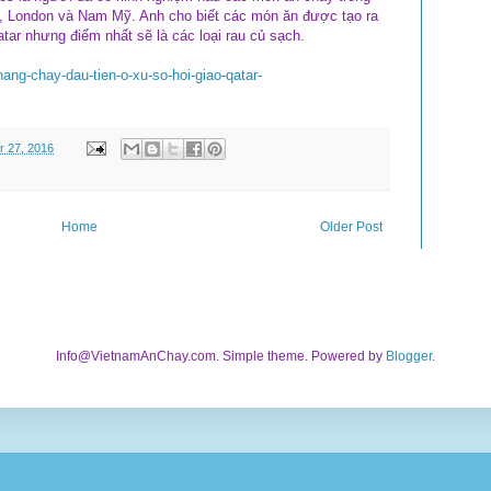
, London và Nam Mỹ. Anh cho biết các món ăn được tạo ra
ar nhưng điểm nhất sẽ là các loại rau củ sạch.
ang-chay-dau-tien-o-xu-so-hoi-giao-qatar-
 27, 2016
Home
Older Post
Info@VietnamAnChay.com. Simple theme. Powered by
Blogger
.