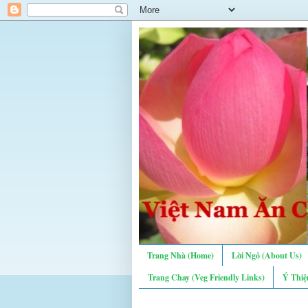
Trang Nhà (Home)
Lời Ngỏ (About Us)
Trang Chay (Veg Friendly Links)
Ý Thiệ