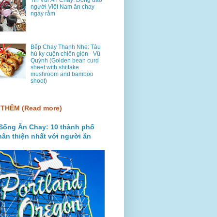
Tin Vui Ăn Chay: Đông đảo
người Việt Nam ăn chay
ngày rằm
Bếp Chay Thanh Nhẹ: Tàu
hủ ky cuộn chiên giòn - Vũ
Quỳnh (Golden bean curd
sheet with shiitake
mushroom and bamboo
shoot)
THÊM (Read more)
Sống Ăn Chay: 10 thành phố
hân thiện nhất với người ăn