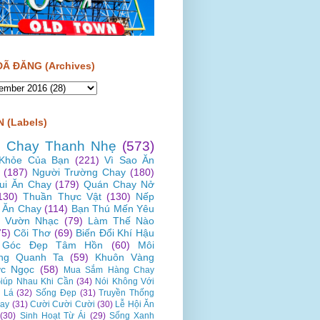
ĐÃ ĐĂNG (Archives)
 (Labels)
 Chay Thanh Nhẹ
(573)
Khỏe Của Bạn
(221)
Vì Sao Ăn
(187)
Người Trường Chay
(180)
Vui Ăn Chay
(179)
Quán Chay Nở
130)
Thuần Thực Vật
(130)
Nếp
 Ăn Chay
(114)
Bạn Thú Mến Yêu
Vườn Nhạc
(79)
Làm Thế Nào
75)
Cõi Thơ
(69)
Biến Đổi Khí Hậu
Góc Đẹp Tâm Hồn
(60)
Môi
ng Quanh Ta
(59)
Khuôn Vàng
c Ngọc
(58)
Mua Sắm Hàng Chay
iúp Nhau Khi Cần
(34)
Nói Không Với
 Lá
(32)
Sống Đẹp
(31)
Truyền Thống
ay
(31)
Cười Cười Cười
(30)
Lễ Hội Ăn
(30)
Sinh Hoạt Từ Ái
(29)
Sống Xanh