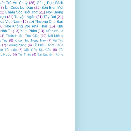
iới Trẻ Ăn Chay
(28)
Cùng Đọc Sách
27)
Ích Quốc Lợi Dân
(25)
Bốn Biển Một
22)
Chăm Sóc Tuổi Thơ
(21)
Nói Không
ượu
(21)
Truyện Ngắn
(21)
Tùy Bút
(21)
óa Việt Nam
(19)
Lời Thương Cho Bạn
16)
Nói Không Với Phá Thai
(15)
Khu
Nhà Ta
(13)
Xem Phim
(13)
Tiết Kiệm Là
(11)
Thiên Nhiên Thư Giãn
(10)
Nói Không
a Túy
(8)
Khoa Học Ngày Nay
(7)
Vũ Trụ
a
(7)
Gương Sáng
(6)
Lễ Phật Thăm Chùa
im Tài Liệu
(6)
Một Góc Địa Cầu
(5)
Tài
n: Nước
(4)
Từ Thảo
(4)
Tài Nguyên: Rừng