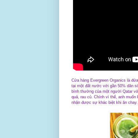
Cửa hàng Evergreen Organics là đứa c
tại một đất nước với gần 50% dân số 
bình thường của một người Qatar với
quả, rau củ. Chính vì thế, anh muố
nhận được sự khác biệt khi ăn chay