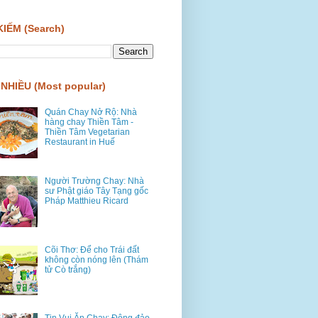
KIẾM (Search)
NHIỀU (Most popular)
Quán Chay Nở Rộ: Nhà
hàng chay Thiền Tâm -
Thiền Tâm Vegetarian
Restaurant in Huế
Người Trường Chay: Nhà
sư Phật giáo Tây Tạng gốc
Pháp Matthieu Ricard
Cõi Thơ: Để cho Trái đất
không còn nóng lên (Thám
tử Cò trắng)