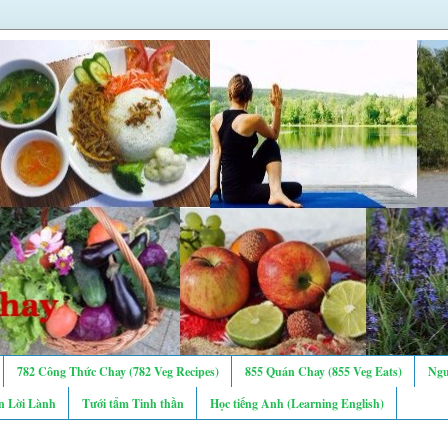
782 Công Thức Chay (782 Veg Recipes)
855 Quán Chay (855 Veg Eats)
Ngư
n Lời Lành
Tưới tẩm Tinh thần
Học tiếng Anh (Learning English)