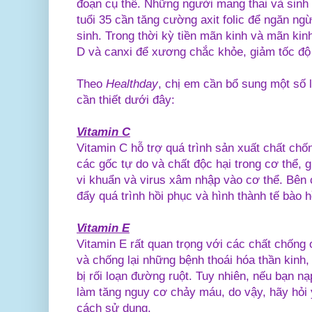
đoạn cụ thể. Những người mang thai và sinh 
tuổi 35 cần tăng cường axit folic để ngăn n
sinh. Trong thời kỳ tiền mãn kinh và mãn kin
D và canxi để xương chắc khỏe, giảm tốc độ
Theo
Healthday
, chị em cần bổ sung một số 
cần thiết dưới đây:
Vitamin C
Vitamin C hỗ trợ quá trình sản xuất chất chố
các gốc tự do và chất độc hại trong cơ thể, g
vi khuẩn và virus xâm nhập vào cơ thể. Bên 
đẩy quá trình hồi phục và hình thành tế bào 
Vitamin E
Vitamin E rất quan trọng với các chất chống 
và chống lại những bệnh thoái hóa thần kinh,
bị rối loạn đường ruột. Tuy nhiên, nếu bạn nạ
làm tăng nguy cơ chảy máu, do vậy, hãy hỏi 
cách sử dụng.