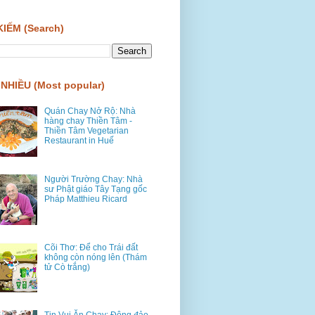
KIẾM (Search)
NHIỀU (Most popular)
Quán Chay Nở Rộ: Nhà
hàng chay Thiền Tâm -
Thiền Tâm Vegetarian
Restaurant in Huế
Người Trường Chay: Nhà
sư Phật giáo Tây Tạng gốc
Pháp Matthieu Ricard
Cõi Thơ: Để cho Trái đất
không còn nóng lên (Thám
tử Cò trắng)