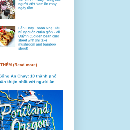
Tin Vui Ăn Chay: Đông đảo
người Việt Nam ăn chay
ngày rằm
Bếp Chay Thanh Nhẹ: Tàu
hủ ky cuộn chiên giòn - Vũ
Quỳnh (Golden bean curd
sheet with shiitake
mushroom and bamboo
shoot)
THÊM (Read more)
Sống Ăn Chay: 10 thành phố
hân thiện nhất với người ăn