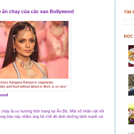
 ăn chay của các sao Bollywood
TÌM 
ĐỌC 
ctress Kangana Ranaut is vegetarian:
bles and food without blood or flesh, is so nice."
wood
 chay
là xu hướng thời trang tại Ấn Độ. Một số nhân vật nổi
hong trào này nhằm ủng hộ chế độ dinh dưỡng lành mạnh và