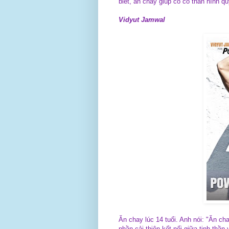
biết, ăn chay giúp cô có thân hình q
Vidyut Jamwal
Ăn chay lúc 14 tuổi. Anh nói: "Ăn cha
phần cải thiện kết nối giữa tinh thần 