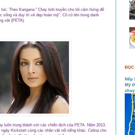
m túc. Theo Kangana:” Chay tịnh truyền cho tôi cảm hứng để
c sống và duy trì vẻ đẹp hoàn mỹ”. Cô có tên trong danh
g vật (PETA).
ĐỌC 
Nếp 
Mỹ t
chay
 luôn trung thành với các chiến dịch của PETA. Năm 2013,
 ngày Kickstart cùng các nhân vật nổi tiếng khác.
Celina cho