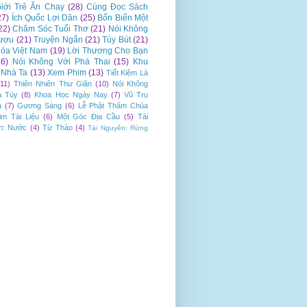
iới Trẻ Ăn Chay
(28)
Cùng Đọc Sách
27)
Ích Quốc Lợi Dân
(25)
Bốn Biển Một
22)
Chăm Sóc Tuổi Thơ
(21)
Nói Không
ượu
(21)
Truyện Ngắn
(21)
Tùy Bút
(21)
óa Việt Nam
(19)
Lời Thương Cho Bạn
16)
Nói Không Với Phá Thai
(15)
Khu
Nhà Ta
(13)
Xem Phim
(13)
Tiết Kiệm Là
(11)
Thiên Nhiên Thư Giãn
(10)
Nói Không
a Túy
(8)
Khoa Học Ngày Nay
(7)
Vũ Trụ
a
(7)
Gương Sáng
(6)
Lễ Phật Thăm Chùa
im Tài Liệu
(6)
Một Góc Địa Cầu
(5)
Tài
n: Nước
(4)
Từ Thảo
(4)
Tài Nguyên: Rừng