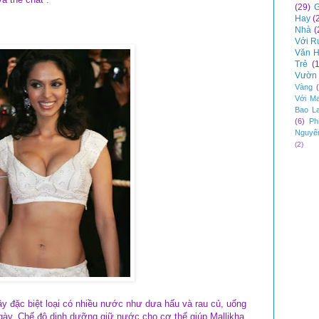
(29)
G
Hay
(
Nhà
(
Với R
Văn H
Trẻ
(
Vườn 
Vàng
Với M
Bao L
(6)
Ph
Nguyê
(2)
ây đặc biệt loại có nhiều nước như dưa hấu và rau củ, uống
gày. Chế độ dinh dưỡng giữ nước cho cơ thể giúp Mallikha