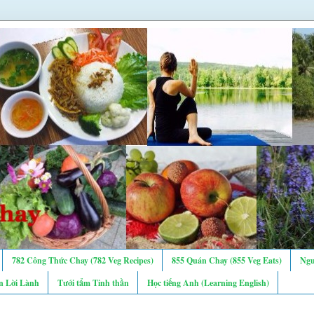
782 Công Thức Chay (782 Veg Recipes)
855 Quán Chay (855 Veg Eats)
Ngư
n Lời Lành
Tưới tẩm Tinh thần
Học tiếng Anh (Learning English)