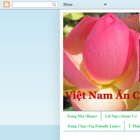
Trang Nhà (Home)
Lời Ngỏ (About Us)
Trang Chay (Veg Friendly Links)
Ý Thiệ