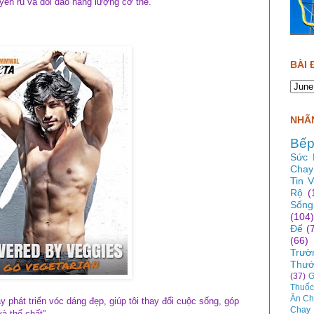
uyến rũ và dồi dào năng lượng cơ thể.
BÀI 
NHÃN
Bếp
Sức 
Chay
Tin 
Rộ
(
Sống
(104)
Để
(
(66)
Trườ
Thướ
(37)
G
Thuốc
Ăn Ch
y phát triển vóc dáng đẹp, giúp tôi thay đổi cuộc sống, góp
Chay
và thể chất”.