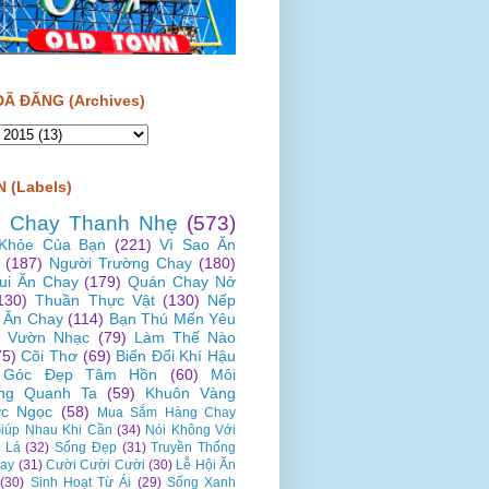
ĐÃ ĐĂNG (Archives)
 (Labels)
 Chay Thanh Nhẹ
(573)
Khỏe Của Bạn
(221)
Vì Sao Ăn
(187)
Người Trường Chay
(180)
Vui Ăn Chay
(179)
Quán Chay Nở
130)
Thuần Thực Vật
(130)
Nếp
 Ăn Chay
(114)
Bạn Thú Mến Yêu
Vườn Nhạc
(79)
Làm Thế Nào
75)
Cõi Thơ
(69)
Biến Đổi Khí Hậu
Góc Đẹp Tâm Hồn
(60)
Môi
ng Quanh Ta
(59)
Khuôn Vàng
c Ngọc
(58)
Mua Sắm Hàng Chay
iúp Nhau Khi Cần
(34)
Nói Không Với
 Lá
(32)
Sống Đẹp
(31)
Truyền Thống
ay
(31)
Cười Cười Cười
(30)
Lễ Hội Ăn
(30)
Sinh Hoạt Từ Ái
(29)
Sống Xanh