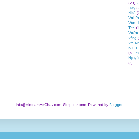
(29)
G
Hay
(
Nhà
(
Với R
Văn H
Trẻ
(
Vườn 
Vàng
Với M
Bao L
(6)
Ph
Nguyê
(2)
Info@VietnamAnChay.com. Simple theme. Powered by
Blogger
.