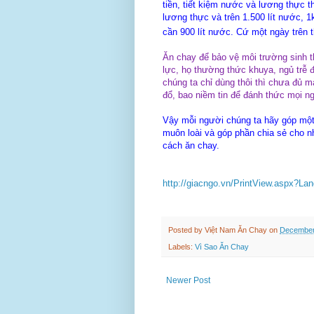
tiền, tiết kiệm nước và lương thực t
lương thực và trên 1.500 lít nước, 1
cần 900 lít nước. Cứ một ngày trên t
Ăn chay để bảo vệ môi trường sinh t
lực, họ thường thức khuya, ngủ trễ
chúng ta chỉ dùng thôi thì chưa đủ mà
đổ, bao niềm tin để đánh thức mọi n
Vậy mỗi người chúng ta hãy góp một
muôn loài và góp phần chia sẻ cho 
cách ăn chay.
http://giacngo.vn/PrintView.aspx?
Posted by
Việt Nam Ăn Chay
on
December
Labels:
Vì Sao Ăn Chay
Newer Post