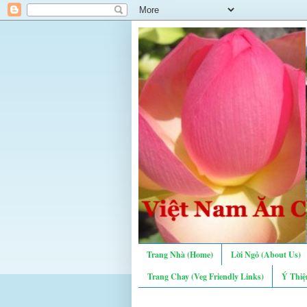
Trang Nhà (Home)
Lời Ngỏ (About Us)
Trang Chay (Veg Friendly Links)
Ý Thiệ