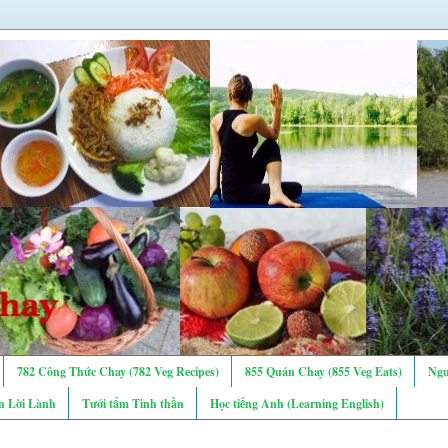
782 Công Thức Chay (782 Veg Recipes)
855 Quán Chay (855 Veg Eats)
Ngư
n Lời Lành
Tưới tẩm Tinh thần
Học tiếng Anh (Learning English)