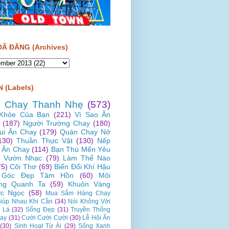
ĐÃ ĐĂNG (Archives)
 (Labels)
 Chay Thanh Nhẹ
(573)
Khỏe Của Bạn
(221)
Vì Sao Ăn
(187)
Người Trường Chay
(180)
Vui Ăn Chay
(179)
Quán Chay Nở
130)
Thuần Thực Vật
(130)
Nếp
 Ăn Chay
(114)
Bạn Thú Mến Yêu
Vườn Nhạc
(79)
Làm Thế Nào
75)
Cõi Thơ
(69)
Biến Đổi Khí Hậu
Góc Đẹp Tâm Hồn
(60)
Môi
ng Quanh Ta
(59)
Khuôn Vàng
c Ngọc
(58)
Mua Sắm Hàng Chay
iúp Nhau Khi Cần
(34)
Nói Không Với
 Lá
(32)
Sống Đẹp
(31)
Truyền Thống
ay
(31)
Cười Cười Cười
(30)
Lễ Hội Ăn
(30)
Sinh Hoạt Từ Ái
(29)
Sống Xanh