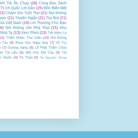
iới Trẻ Ăn Chay
(28)
Cùng Đọc Sách
27)
Ích Quốc Lợi Dân
(25)
Bốn Biển Một
22)
Chăm Sóc Tuổi Thơ
(21)
Nói Không
ượu
(21)
Truyện Ngắn
(21)
Tùy Bút
(21)
óa Việt Nam
(19)
Lời Thương Cho Bạn
16)
Nói Không Với Phá Thai
(15)
Khu
Nhà Ta
(13)
Xem Phim
(13)
Tiết Kiệm Là
(11)
Thiên Nhiên Thư Giãn
(10)
Nói Không
a Túy
(8)
Khoa Học Ngày Nay
(7)
Vũ Trụ
a
(7)
Gương Sáng
(6)
Lễ Phật Thăm Chùa
im Tài Liệu
(6)
Một Góc Địa Cầu
(5)
Tài
n: Nước
(4)
Từ Thảo
(4)
Tài Nguyên: Rừng