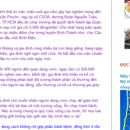
khí thải từ việc chăn nuôi gia cầm gây hại nghiêm trọng đến
n Văn Phước, ngụ tại số C5/3A, đường Đoàn Nguyễn Tuân,
, TP.HCM đều ăn chay trường đã quyết định thành lập Quán
 nay với giá chỉ 5.000 đồng/phần. Chủ nhật hàng tuần quán
n tại nhiều điểm chợ trong huyện Bình Chánh như: chợ Cầu
ợ đầu mối Bình Điền...
 Hoàng và gia đình cùng nhiều bà con láng giềng, hàng ngày
iều, gia đình nghỉ ngơi một chút, rồi bắt đầu vào việc chuẩn
t đầu lo cơm cho một ngày mới.
ĐỌC 
đến 400 người đến quán dùng cơm, ngày rằm có 500-600
ời nghèo neo đơn, bệnh tật, gia đình khó khăn và kể cả
Nếp 
ay không phân biệt đối tượng thành phần và thường đến
Mỹ t
cho người lao động, tiểu thương và kể cả thương gia giàu
chay
ia đình chú muốn nhiều người dùng cơm chay để giảm bớt
phần nhỏ bé bảo vệ môi trường sống. Ăn chay tránh bệnh,
 Nếu ai trong chúng ta quý cuộc sống của mình, thì mọi loài
hông giết không bảo giết nên lấy mình làm ví dụ”.
đúng cách không chỉ góp phần tránh bệnh, đồng thời ít tốn