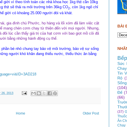
hế giới vì theo tính toán các nhà khoa học 1kg thịt cần 10kg
kg thịt sẽ thải ra môi trường trên 36kg CO
, còn 1kg ngô chỉ
2
hế giới có khoảng 25.000 người đói và khát.
hái, gia đình chú Phước, họ hàng và lối xóm đã làm việc cật
BÀI 
 để mang chén cơm chay từ thiện đến với mọi người. Nhưng,
 đôi lúc cần thấy giá trị của hạt cơm với bao giọt mồ côi đã
gười bằng những hành động cụ thể.
NHÃN
 phần bé nhỏ chung tay bảo vệ môi trường, bảo vệ sự sống
những người khó khăn đang thiếu nước, thiếu thức ăn bằng
Bếp
Sức 
Chay
Tin 
Language=vi&ID=3AD218
Rộ
(
Sống
(104)
Để
(
 26, 2013
(66)
Trườ
Thướ
(37)
G
Home
Older Post
Thuốc
Ăn Ch
Chay