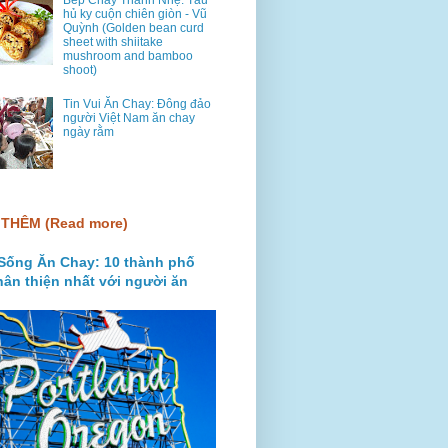
Bếp Chay Thanh Nhẹ: Tàu
hủ ky cuộn chiên giòn - Vũ
Quỳnh (Golden bean curd
sheet with shiitake
mushroom and bamboo
shoot)
Tin Vui Ăn Chay: Đông đảo
người Việt Nam ăn chay
ngày rằm
THÊM (Read more)
Sống Ăn Chay: 10 thành phố
hân thiện nhất với người ăn