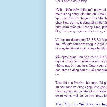
Bài & ảnh: Hoa Hương
(GN) - Nhận thấy nhiều mối nguy hại 
môi trường sống, gia đình chú Đoà
ấp 3, xã Qui Đức, huyện Bình Chánh
chay Hoa Sen hoạt động gần một năm
phát cơm miễn phí khoảng 1.000 phầ
Ông Thìn, chợ ngã ba chú Lường, ch
Với sự trợ duyên của TS.BS Bùi Việt
sau mỗi giờ bán cơm xong là 2 giờ ch
bị nguyên liệu để 2 giờ khuya lại bắ
Mỗi ngày, quán Hoa Sen có từ 300 
người, trong đó có nhiều trẻ em, ngư
những người trung lưu. Quán cơm ch
các chợ có đông dân cư để phát quà 
có.
Theo lời chú Phước chủ quán: “Vì g
sự sát sanh và cùng cộng đồng góp 
tránh nghiệp sát và bảo vệ sức khỏe.
sợ tử vong, mọi loài sợ hình phạt, k
Theo TS.BS Bùi Việt Hoàng, ăn chay 