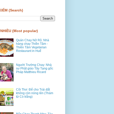
KIẾM (Search)
NHIỀU (Most popular)
Quán Chay Nở Rộ: Nhà
hàng chay Thiền Tâm -
Thiền Tâm Vegetarian
Restaurant in Huế
Người Trường Chay: Nhà
sư Phật giáo Tây Tạng gốc
Pháp Matthieu Ricard
Cõi Thơ: Để cho Trái đất
không còn nóng lên (Thám
tử Cò trắng)