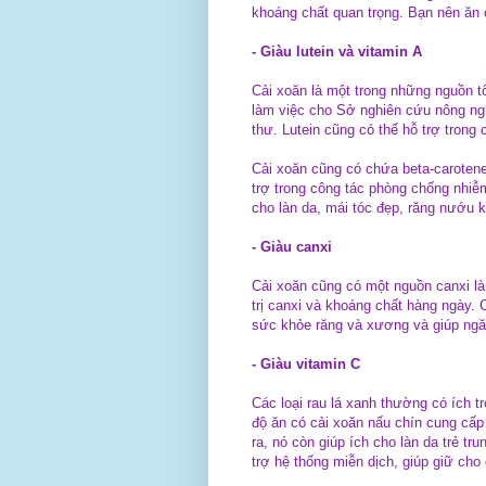
khoáng chất quan trọng. Bạn nên ăn 
- Giàu lutein và vitamin A
Cải xoăn là một trong những nguồn tố
làm việc cho Sở nghiên cứu nông ngh
thư. Lutein cũng có thể hỗ trợ trong
Cải xoăn cũng có chứa beta-carotene
trợ trong công tác phòng chống nhiễm
cho làn da, mái tóc đẹp, răng nướu 
- Giàu canxi
Cải xoăn cũng có một nguồn canxi l
trị canxi và khoáng chất hàng ngày.
sức khỏe răng và xương và giúp ng
- Giàu vitamin C
Các loại rau lá xanh thường có ích t
độ ăn có cải xoăn nấu chín cung cấp
ra, nó còn giúp ích cho làn da trẻ tr
trợ hệ thống miễn dịch, giúp giữ cho