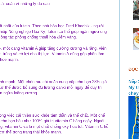
cải xoăn vì những lý do sau.
t nhất của lutein. Theo nhà hóa học Fred Khachik - người
iệp Nông nghiệp Hoa Kỳ, lutein có thể giúp ngăn ngừa ung
 công tác phòng chống thoái hóa điểm vàng.
, một dạng vitamin A giúp tăng cường xương và răng, viện
 trùng và có lợi cho thị lực. Vitamin A cũng góp phần làm
khỏe mạnh.
ĐỌC 
Nếp 
ành mạnh. Một chén rau cải xoăn cung cấp cho bạn 28% giá
Mỹ t
 Cơ thể được bổ sung đủ lượng canxi mỗi ngày để duy trì
ăn ngừa loãng xương.
chay
rong việc cải thiện sức khỏe tâm thần và thể chất. Một chế
 cho bạn hầu như 100% giá trị vitamin C hàng ngày. Ngoài
ung, vitamin C và là một chất chống oxy hóa tốt. Vitamin C hỗ
 cơ thể trong trạng thái khỏe mạnh.