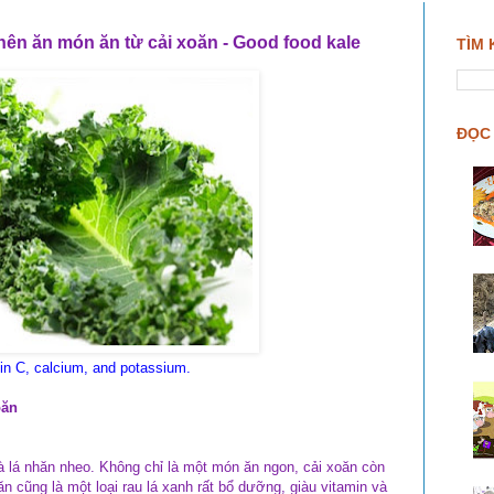
ên ăn món ăn từ cải xoăn - Good food kale
TÌM 
ĐỌC 
tamin C, calcium, and potassium.
oăn
à lá nhăn nheo. Không chỉ là một món ăn ngon, cải xoăn còn
ăn cũng là một loại rau lá xanh rất bổ dưỡng, giàu vitamin và