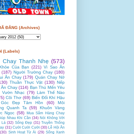
ĐÃ ĐĂNG (Archives)
 (Labels)
 Chay Thanh Nhẹ
(573)
Khỏe Của Bạn
(221)
Vì Sao Ăn
(187)
Người Trường Chay
(180)
Vui Ăn Chay
(179)
Quán Chay Nở
130)
Thuần Thực Vật
(130)
Nếp
 Ăn Chay
(114)
Bạn Thú Mến Yêu
Vườn Nhạc
(79)
Làm Thế Nào
75)
Cõi Thơ
(69)
Biến Đổi Khí Hậu
Góc Đẹp Tâm Hồn
(60)
Môi
ng Quanh Ta
(59)
Khuôn Vàng
c Ngọc
(58)
Mua Sắm Hàng Chay
iúp Nhau Khi Cần
(34)
Nói Không Với
 Lá
(32)
Sống Đẹp
(31)
Truyền Thống
ay
(31)
Cười Cười Cười
(30)
Lễ Hội Ăn
(30)
Sinh Hoạt Từ Ái
(29)
Sống Xanh