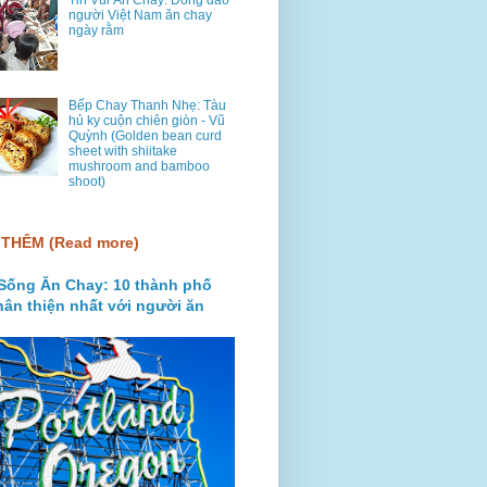
Tin Vui Ăn Chay: Đông đảo
người Việt Nam ăn chay
ngày rằm
Bếp Chay Thanh Nhẹ: Tàu
hủ ky cuộn chiên giòn - Vũ
Quỳnh (Golden bean curd
sheet with shiitake
mushroom and bamboo
shoot)
THÊM (Read more)
Sống Ăn Chay: 10 thành phố
hân thiện nhất với người ăn