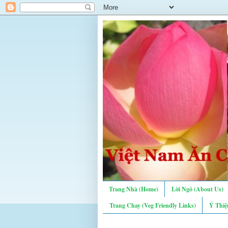
Trang Nhà (Home)
Lời Ngỏ (About Us)
Trang Chay (Veg Friendly Links)
Ý Thiệ