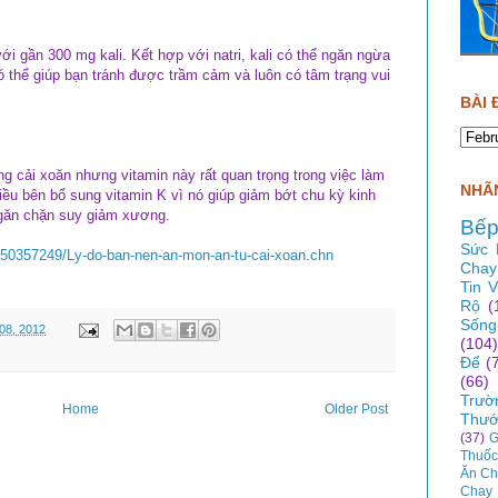
i gần 300 mg kali. Kết hợp với natri, kali có thể ngăn ngừa
ó thể giúp bạn tránh được trầm cảm và luôn có tâm trạng vui
BÀI 
g cải xoăn nhưng vitamin này rất quan trọng trong việc làm
NHÃN
ều bên bổ sung vitamin K vì nó giúp giảm bớt chu kỳ kinh
ngăn chặn suy giảm xương.
Bếp
Sức 
050357249/Ly-do-ban-nen-an-mon-an-tu-cai-xoan.chn
Chay
Tin 
Rộ
(
Sống
08, 2012
(104)
Để
(
(66)
Trườ
Home
Older Post
Thướ
(37)
G
Thuốc
Ăn Ch
Chay