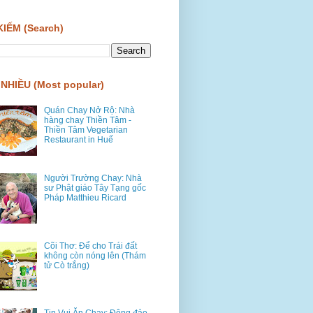
KIẾM (Search)
NHIỀU (Most popular)
Quán Chay Nở Rộ: Nhà
hàng chay Thiền Tâm -
Thiền Tâm Vegetarian
Restaurant in Huế
Người Trường Chay: Nhà
sư Phật giáo Tây Tạng gốc
Pháp Matthieu Ricard
Cõi Thơ: Để cho Trái đất
không còn nóng lên (Thám
tử Cò trắng)