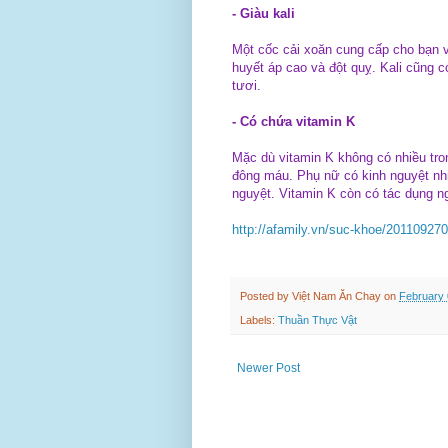
- Giàu kali
Một cốc cải xoăn cung cấp cho bạn vớ
huyết áp cao và đột quỵ. Kali cũng c
tươi.
- Có chứa vitamin K
Mặc dù vitamin K không có nhiều tron
đông máu. Phụ nữ có kinh nguyệt nhi
nguyệt. Vitamin K còn có tác dụng 
http://afamily.vn/suc-khoe/20110927
Posted by
Việt Nam Ăn Chay
on
February 
Labels:
Thuần Thực Vật
Newer Post