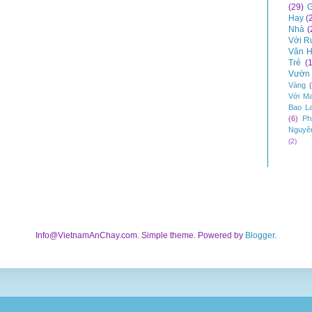
(29)
G
Hay
(
Nhà
(
Với R
Văn H
Trẻ
(
Vườn 
Vàng
Với M
Bao L
(6)
Ph
Nguyê
(2)
Info@VietnamAnChay.com. Simple theme. Powered by
Blogger
.