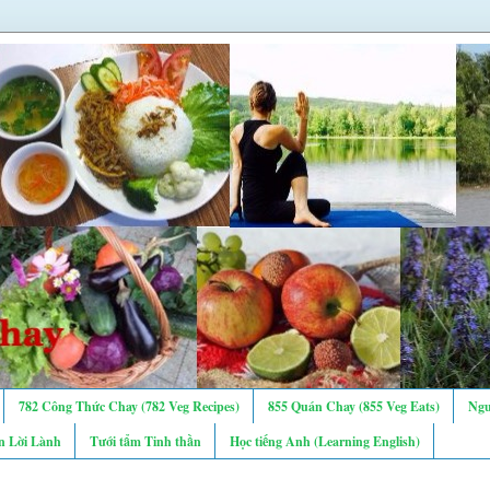
782 Công Thức Chay (782 Veg Recipes)
855 Quán Chay (855 Veg Eats)
Ngư
n Lời Lành
Tưới tẩm Tinh thần
Học tiếng Anh (Learning English)