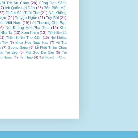
iới Trẻ Ăn Chay
(28)
Cùng Đọc Sách
27)
Ích Quốc Lợi Dân
(25)
Bốn Biển Một
22)
Chăm Sóc Tuổi Thơ
(21)
Nói Không
ượu
(21)
Truyện Ngắn
(21)
Tùy Bút
(21)
óa Việt Nam
(19)
Lời Thương Cho Bạn
16)
Nói Không Với Phá Thai
(15)
Khu
Nhà Ta
(13)
Xem Phim
(13)
Tiết Kiệm Là
(11)
Thiên Nhiên Thư Giãn
(10)
Nói Không
a Túy
(8)
Khoa Học Ngày Nay
(7)
Vũ Trụ
a
(7)
Gương Sáng
(6)
Lễ Phật Thăm Chùa
im Tài Liệu
(6)
Một Góc Địa Cầu
(5)
Tài
n: Nước
(4)
Từ Thảo
(4)
Tài Nguyên: Rừng