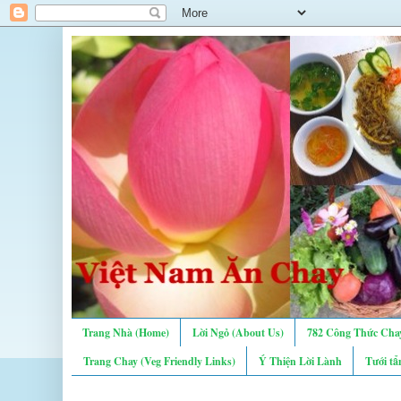
Trang Nhà (Home)
Lời Ngỏ (About Us)
782 Công Thức Chay
Trang Chay (Veg Friendly Links)
Ý Thiện Lời Lành
Tưới tẩ