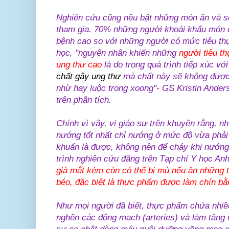
Nghiên cứu cũng nêu bật những món ăn và sở
tham gia. 70% những người khoái khẩu món 
bệnh cao so với những người có mức tiêu th
học, "nguyên nhân khiến những
người tiêu th
ung thư cao
là do trong quá trình tiếp xúc v
chất gây ung thư
mà chất này sẽ không được 
nhừ hay luộc trong xoong"- GS Kristin Ande
trên phân tích.
Chính vì vậy, vị giáo sư trên khuyên rằng, 
nướng tốt nhất chỉ nướng ở mức độ vừa phải ch
khuẩn là được, không nên để cháy khi nướng
trình nghiên cứu đăng trên Tạp chí Y học An
già mắt kém còn có thể bị mù nếu ăn những 
béo, đặc biệt là thực phẩm được làm chín b
Như mọi người đã biết, thực phẩm chứa nhiều
nghẽn các động mạch (arteries) và làm tăng 