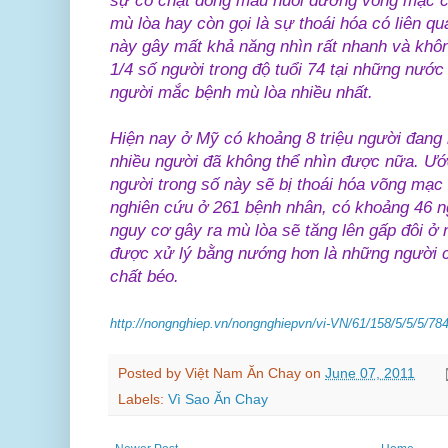
sự co chặt dòng máu nuôi dưỡng võng mạc c
mù lòa hay còn gọi là sự thoái hóa có liên qu
này gây mất khả năng nhìn rất nhanh và khô
1/4 số người trong độ tuổi 74 tại những nước p
người mắc bệnh mù lòa nhiều nhất.
Hiện nay ở Mỹ có khoảng 8 triệu người đang
nhiều người đã không thể nhìn được nữa. Ước
người trong số này sẽ bị thoái hóa võng mạc
nghiên cứu ở 261 bệnh nhân, có khoảng 46 ng
nguy cơ gây ra mù lòa sẽ tăng lên gấp đôi ở
được xử lý bằng nướng hơn là những người c
chất béo.
http://nongnghiep.vn/nongnghiepvn/vi-VN/61/158/5/5/5/78
Posted by
Việt Nam Ăn Chay
on
June 07, 2011
Labels:
Vì Sao Ăn Chay