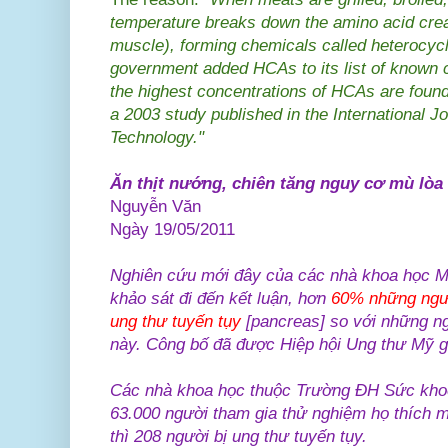
temperature breaks down the amino acid crea
muscle), forming chemicals called heterocyc
government added HCAs to its list of known 
the highest concentrations of HCAs are found 
a 2003 study published in the International J
Technology
."
Ăn thịt nướng, chiên tăng nguy cơ mù lòa
Nguyễn Văn
Ngày 19/05/2011
Nghiên cứu mới đây của các nhà khoa học Mỹ
khảo sát đi đến kết luận, hơn
60% những ngườ
ung thư tuyến tụy
[pancreas] so với những n
này. Công bố đã được Hiệp hội Ung thư Mỹ g
Các nhà khoa học thuộc Trường ĐH Sức khoẻ
63.000 người tham gia thử nghiệm họ thích
thì 208 người bị ung thư tuyến tụy.