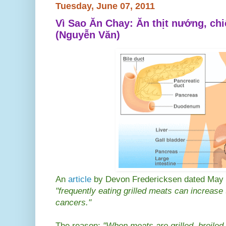
Tuesday, June 07, 2011
Vì Sao Ăn Chay: Ăn thịt nướng, ch
(Nguyễn Văn)
An
article
by Devon Fredericksen dated May 3
"frequently eating grilled meats can increase 
cancers."
The reason:
"When meats are grilled, broiled,