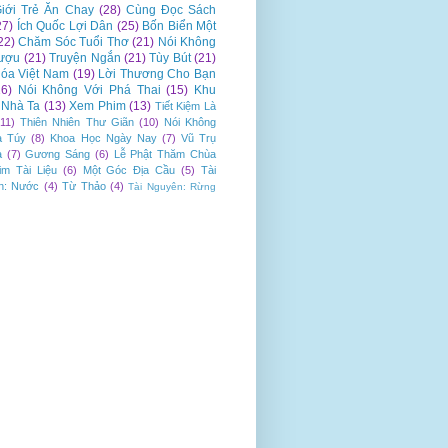
iới Trẻ Ăn Chay
(28)
Cùng Đọc Sách
27)
Ích Quốc Lợi Dân
(25)
Bốn Biển Một
22)
Chăm Sóc Tuổi Thơ
(21)
Nói Không
ượu
(21)
Truyện Ngắn
(21)
Tùy Bút
(21)
óa Việt Nam
(19)
Lời Thương Cho Bạn
16)
Nói Không Với Phá Thai
(15)
Khu
Nhà Ta
(13)
Xem Phim
(13)
Tiết Kiệm Là
(11)
Thiên Nhiên Thư Giãn
(10)
Nói Không
a Túy
(8)
Khoa Học Ngày Nay
(7)
Vũ Trụ
a
(7)
Gương Sáng
(6)
Lễ Phật Thăm Chùa
im Tài Liệu
(6)
Một Góc Địa Cầu
(5)
Tài
n: Nước
(4)
Từ Thảo
(4)
Tài Nguyên: Rừng