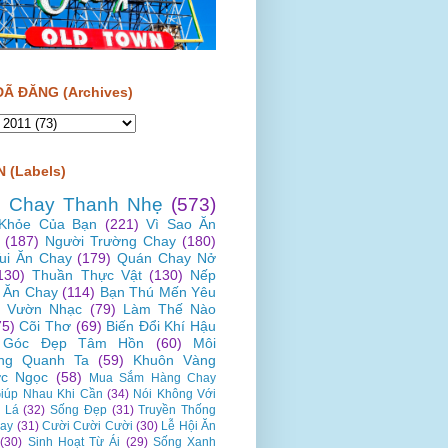
ĐÃ ĐĂNG (Archives)
 (Labels)
 Chay Thanh Nhẹ
(573)
Khỏe Của Bạn
(221)
Vì Sao Ăn
(187)
Người Trường Chay
(180)
Vui Ăn Chay
(179)
Quán Chay Nở
130)
Thuần Thực Vật
(130)
Nếp
 Ăn Chay
(114)
Bạn Thú Mến Yêu
Vườn Nhạc
(79)
Làm Thế Nào
75)
Cõi Thơ
(69)
Biến Đổi Khí Hậu
Góc Đẹp Tâm Hồn
(60)
Môi
ng Quanh Ta
(59)
Khuôn Vàng
c Ngọc
(58)
Mua Sắm Hàng Chay
iúp Nhau Khi Cần
(34)
Nói Không Với
 Lá
(32)
Sống Đẹp
(31)
Truyền Thống
ay
(31)
Cười Cười Cười
(30)
Lễ Hội Ăn
(30)
Sinh Hoạt Từ Ái
(29)
Sống Xanh