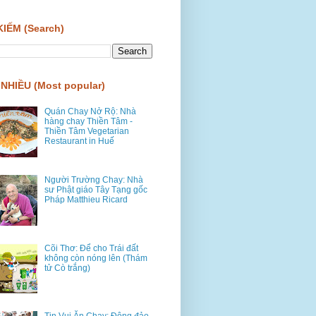
KIẾM (Search)
NHIỀU (Most popular)
Quán Chay Nở Rộ: Nhà
hàng chay Thiền Tâm -
Thiền Tâm Vegetarian
Restaurant in Huế
Người Trường Chay: Nhà
sư Phật giáo Tây Tạng gốc
Pháp Matthieu Ricard
Cõi Thơ: Để cho Trái đất
không còn nóng lên (Thám
tử Cò trắng)