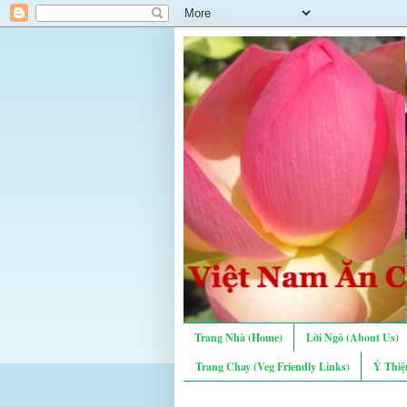
Trang Nhà (Home)
Lời Ngỏ (About Us)
Trang Chay (Veg Friendly Links)
Ý Thiệ