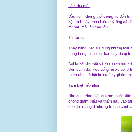
Làm dịu mát
Đầu tiên, không thể không kể đến tí
đặc tính này, mà nhiều quý ông đã d
rát sau mỗi lần cạo râu.
Tái tạo da
Thay bằng việc sử dụng những loại 
trắng hồng tự nhiên, bạn hãy dùng lô
Bôi lô hội lên mặt và rửa sạch sau v
Bên cạnh đó, việc uống nước ép lô h
thêm rằng, lô hội là loại “mỹ phẩm t
Tạm biệt nếp nhăn
Nha đam chính là phương thuốc đặc tr
chóng thẩm thấu và thấm sâu vào tận
cho da, mang đi những tế bào chết và