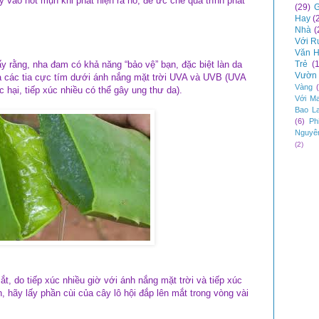
y vào nốt mụn khi phát hiện ra nó, để ức chế quá trình phát
(29)
G
Hay
(
Nhà
(
Với R
Văn H
Trẻ
(
 rằng, nha đam có khả năng “bảo vệ” bạn, đặc biệt làn da
Vườn 
 các tia cực tím dưới ánh nắng mặt trời UVA và UVB (UVA
Vàng
 hại, tiếp xúc nhiều có thể gây ung thư da).
Với M
Bao L
(6)
Ph
Nguyê
(2)
, do tiếp xúc nhiều giờ với ánh nắng mặt trời và tiếp xúc
 hãy lấy phần cùi của cây lô hội đắp lên mắt trong vòng vài