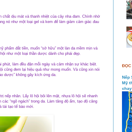
nh chất dịu mát và thanh nhiệt của cây nha đam. Chính nhờ
ùng nó như một loại gel và kem để làm giảm cảm giác đau
mỹ phẩm đắt tiền, muốn “sở hữu” một làn da mềm mịn và
 hội như một loại thần dược dành cho phái đẹp.
ài phút, làm đều đặn mỗi ngày và cảm nhận sự khác biệt.
ĐỌC 
ội cũng đem lại hiệu quả như mong muốn. Và cũng xin nói
hảo dược” không gây kích ứng da.
Nếp 
Mỹ t
chay
ị nếp nhăn. Lấy lô hội bôi lên mặt, nhựa lô hội sẽ nhanh
 các “ngõ ngách” trong da. Làm tăng độ ẩm, tạo độ căng
 tái tạo tế bào mới.