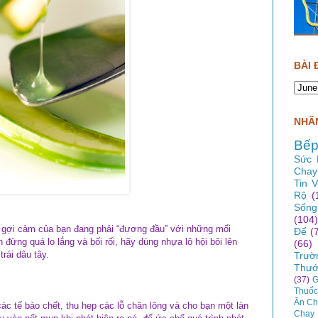
BÀI 
NHÃN
Bếp
Sức 
Chay
Tin 
Rộ
(
Sống
(104)
 gợi cảm của bạn đang phải “đương đầu” với những mối
Để
(
n đừng quá lo lắng và bối rối, hãy dùng nhựa lô hội bôi lên
(66)
rái dâu tây.
Trườ
Thướ
(37)
G
Thuốc
Ăn Ch
các tế bào chết, thu hẹp các lỗ chân lông và cho bạn một làn
Chay