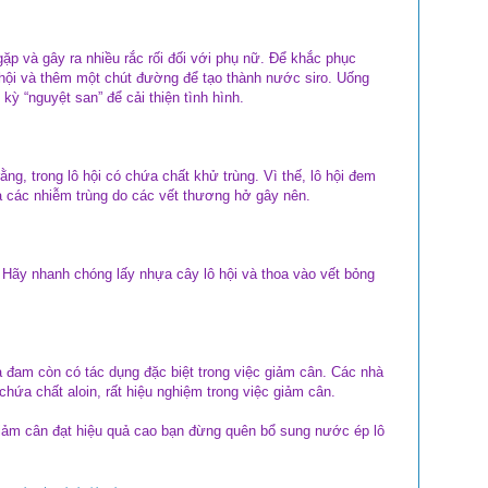
ặp và gây ra nhiều rắc rối đối với phụ nữ. Để khắc phục
hội và thêm một chút đường để tạo thành nước siro. Uống
ỳ “nguyệt san” để cải thiện tình hình.
ằng, trong lô hội có chứa chất khử trùng. Vì thế, lô hội đem
ừa các nhiễm trùng do các vết thương hở gây nên.
. Hãy nhanh chóng lấy nhựa cây lô hội và thoa vào vết bỏng
 đam còn có tác dụng đặc biệt trong việc giảm cân. Các nhà
 chứa chất aloin, rất hiệu nghiệm trong việc giảm cân.
giảm cân đạt hiệu quả cao bạn đừng quên bổ sung nước ép lô