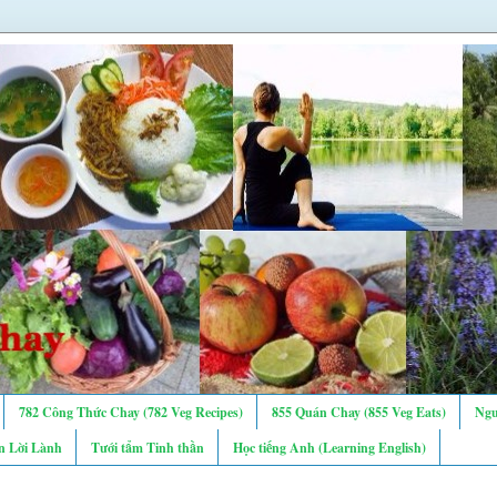
782 Công Thức Chay (782 Veg Recipes)
855 Quán Chay (855 Veg Eats)
Ngư
n Lời Lành
Tưới tẩm Tinh thần
Học tiếng Anh (Learning English)