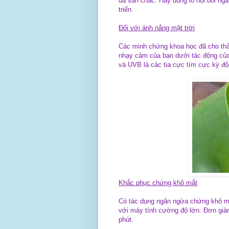
da săn chắc. Hãy dùng lô hội bôi nga
triển.
Đối với ánh nắng mặt trời
Các minh chứng khoa học đã cho thấy
nhạy cảm của bạn dưới tác động của
và UVB là các tia cực tím cực kỳ độc
Khắc phục chứng khô mắt
Có tác dụng ngăn ngừa chứng khô mắt
với máy tính cường độ lớn. Đơn giản,
phút.