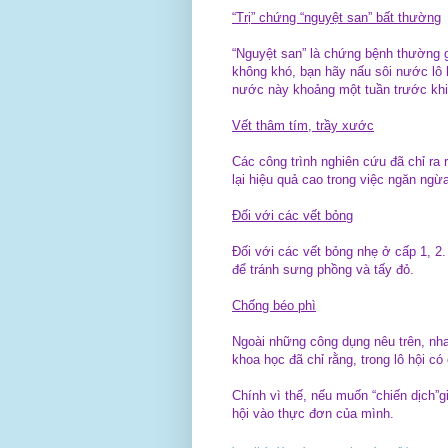
“Trị” chứng “nguyệt san” bất thường
“Nguyệt san” là chứng bệnh thường g
không khó, bạn hãy nấu sôi nước lô 
nước này khoảng một tuần trước khi k
Vết thâm tím, trầy xước
Các công trình nghiên cứu đã chỉ ra r
lại hiệu quả cao trong việc ngăn ng
Đối với các vết bỏng
Đối với các vết bỏng nhẹ ở cấp 1, 2
để tránh sưng phồng và tấy đỏ.
Chống béo phì
Ngoài những công dụng nêu trên, nha
khoa học đã chỉ rằng, trong lô hội có
Chính vì thế, nếu muốn “chiến dịch”
hội vào thực đơn của mình.