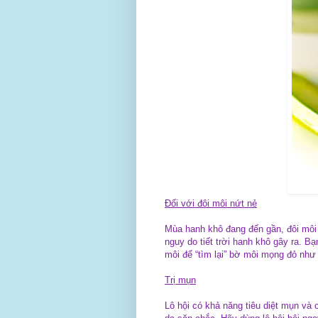
Đối với đôi môi nứt nẻ
Mùa hanh khô đang đến gần, đôi môi
nguy do tiết trời hanh khô gây ra. Bạ
môi để “tìm lại” bờ môi mọng đỏ như t
Trị mụn
Lô hội có khả năng tiêu diệt mụn và 