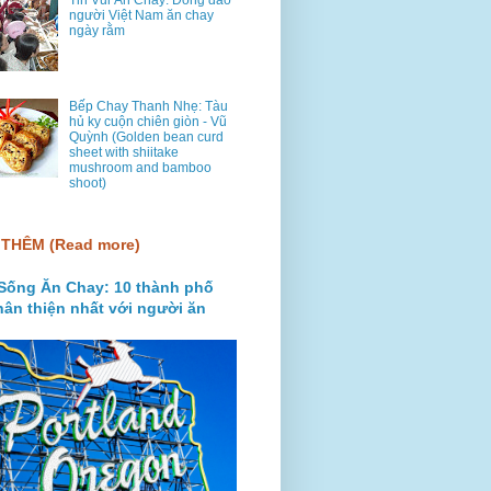
Tin Vui Ăn Chay: Đông đảo
người Việt Nam ăn chay
ngày rằm
Bếp Chay Thanh Nhẹ: Tàu
hủ ky cuộn chiên giòn - Vũ
Quỳnh (Golden bean curd
sheet with shiitake
mushroom and bamboo
shoot)
THÊM (Read more)
Sống Ăn Chay: 10 thành phố
hân thiện nhất với người ăn