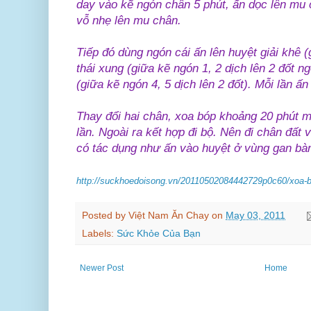
day vào kẽ ngón chân 5 phút, ấn dọc lên mu 
vỗ nhẹ lên mu chân.
Tiếp đó dùng ngón cái ấn lên huyệt giải khê (
thái xung (giữa kẽ ngón 1, 2 dịch lên 2 đốt n
(giữa kẽ ngón 4, 5 dịch lên 2 đốt). Mỗi lần ấ
Thay đổi hai chân, xoa bóp khoảng 20 phút m
lần. Ngoài ra kết hợp đi bộ. Nên đi chân đất
có tác dụng như ấn vào huyệt ở vùng gan bà
http://suckhoedoisong.vn/20110502084442729p0c60/xoa-bo
Posted by
Việt Nam Ăn Chay
on
May 03, 2011
Labels:
Sức Khỏe Của Bạn
Newer Post
Home