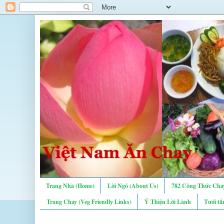
Trang Nhà (Home)
Lời Ngỏ (About Us)
782 Công Thức Chay
Trang Chay (Veg Friendly Links)
Ý Thiện Lời Lành
Tưới tẩ