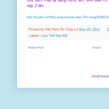
rửa sạch mặt lại bằng nước ấm. Mỗi tuần có 
này 2 lần.
http://tuoitre.vn/Nhip-song-tre/Lam-dep-Thoi-trang/42861
Posted by
Việt Nam Ăn Chay
on
May 20, 2011
Labels:
Làm Thế Nào Để
Newer Post
Home
Info@Vietna