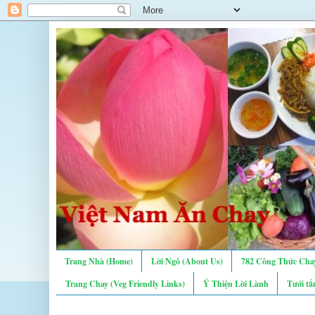
Trang Nhà (Home)
Lời Ngỏ (About Us)
782 Công Thức Chay
Trang Chay (Veg Friendly Links)
Ý Thiện Lời Lành
Tưới tẩ