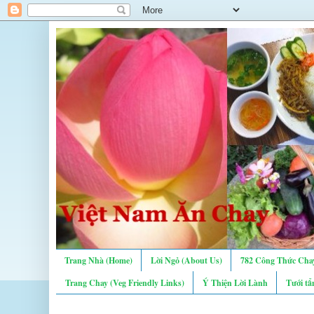
Trang Nhà (Home)
Lời Ngỏ (About Us)
782 Công Thức Chay
Trang Chay (Veg Friendly Links)
Ý Thiện Lời Lành
Tưới tẩ