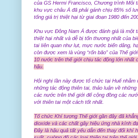
của GS Hermi Francisco, Chương trình Môi 
khu vực châu Á đã phải gánh chịu 85% số lượ
tổng giá trị thiệt hại từ giai đoạn 1980 đến 20
Khu vực Đông Nam Á được đánh giá là một t
thiệt hại nhất và dễ bị tổn thương nhất của bi
tai liên quan như lụt, mực nước biển dâng,
còn được xem là vùng “rốn bão” của Thế giớ
10 nước trên thế giới chịu tác động lớn nhất c
hậu.
Hội nghị lần này được tổ chức tại Huế nhằm 
những tác động thiên tai, thảo luận về những
các nước trên thế giới để cộng đồng các nướ
với thiên tai một cách tốt nhất.
Tổ chức Khí tượng Thế giới gần đây đã khẳng
dioxide và các chất gây hiệu ứng nhà kính đ
Đây là hậu quả tất yếu dẫn đến thay đổi khí h
suất, cường độ các loại thiên tai trên thế giới