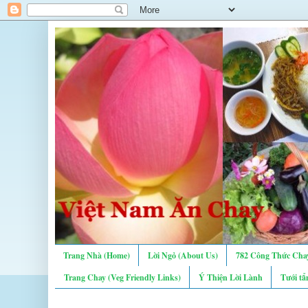
Trang Nhà (Home)
Lời Ngỏ (About Us)
782 Công Thức Chay
Trang Chay (Veg Friendly Links)
Ý Thiện Lời Lành
Tưới tẩ