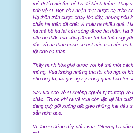
mà đi lên núi tìm bệ hạ để hành thích. Thay v
bốn vệ sĩ. Bọn nầy nhận mặt được hạ thần ch
Hạ thần trốn được chạy lên đây, nhưng nếu k
chắn hạ thần đã chết vì máu ra nhiều quá. H
hạ mà bệ hạ lại cứu sống được hạ thần. Hạ t
nếu hạ thần mà sống được thì hạ thần nguyện
đời, và hạ thần cũng sẽ bắt các con của hạ t
tội cho hạ thần".
Thấy mình hòa giải được với kẻ thù một cách
mừng. Vua không những tha tội cho người kia
cho ông ta, và gửi ngự y cùng quân hầu tới s
Sau khi cho vệ sĩ khiêng người bị thương về 
chào. Trước khi ra về vua còn lặp lại lần cu
đang quỳ gối xuống đất gieo những hạt đậu t
sẵn hôm qua.
Vị đạo sĩ đứng dậy nhìn vua: "Nhưng ba câu h