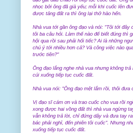
nhọc bởi ông đã già yếu; mỗi khi cuốc lên đ
được tảng đất ra thì ông lại thở hào hển.
Nhà vua tới gần ông đạo và nói: "Tôi tới đây đ
tôi ba câu hỏi. Làm thế nào để biết đúng thì
hội qua rồi sau phải hối tiếc? Ai là những ng
chú ý tới nhiều hơn cả? Và công việc nào qua
trước tiên?"
Ông đạo lắng nghe nhà vua nhưng không trả l
cúi xuống tiếp tục cuốc đất.
Nhà vua nói: "Ông đạo mệt lắm rồi, thôi đưa c
Vị đạo sĩ cám ơn và trao cuốc cho vua rồi ng
xong được hai vồng đất thì nhà vua ngừng tay
vẫn không trả lời, chỉ đứng dậy và đưa tay ra
bác phải nghỉ, đến phiên tôi cuốc". Nhưng nhà
xuống tiếp tục cuốc đất.