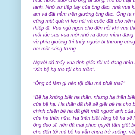
múc nước suối cho ông ta uống. Khi đó mặt tr
lạnh. Nhờ sự tiếp tay của ông đạo, nhà vua k
am và đặt nằm trên giường ông đạo. Ông ta
cũng mệt quá vì leo núi và cuốc đất cho nên
thiếp đi. Vua ngủ ngon cho đến nỗi khi vua th
một lúc sau vua mới nhớ ra được mình đang 
về phía giường thì thấy người bị thương cũn
hai mắt sáng trưng.
Người đó thấy vua tỉnh giấc rồi và đang nhìn m
"Xin bệ hạ tha tội cho thần".
"Ông có làm gì nên tội đâu mà phải tha?"
"Bệ hạ không biết hạ thần, nhưng hạ thần biết
của bệ hạ. Hạ thần đã thề sẽ giết bệ hạ cho 
chinh chiến bệ hạ đã giết mất người anh của 
của hạ thần nữa. Hạ thần biết rằng bệ hạ sẽ 
ông đạo sĩ, nên đã mai phục quyết tâm giết 
cho đến tối mà bệ hạ vẫn chưa trở xuống, nê