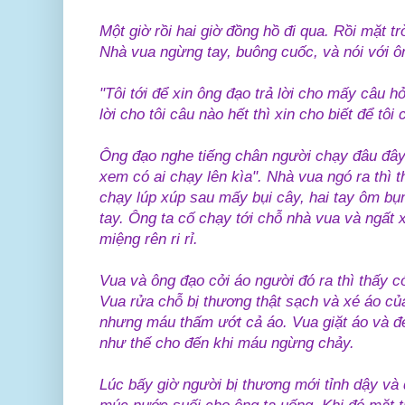
Một giờ rồi hai giờ đồng hồ đi qua. Rồi mặt tr
Nhà vua ngừng tay, buông cuốc, và nói với 
"Tôi tới để xin ông đạo trả lời cho mấy câu h
lời cho tôi câu nào hết thì xin cho biết để tôi
Ông đạo nghe tiếng chân người chạy đâu đây 
xem có ai chạy lên kìa". Nhà vua ngó ra thì 
chạy lúp xúp sau mấy bụi cây, hai tay ôm b
tay. Ông ta cố chạy tới chỗ nhà vua và ngất 
miệng rên ri rỉ.
Vua và ông đạo cởi áo người đó ra thì thấy 
Vua rửa chỗ bị thương thật sạch và xé áo củ
nhưng máu thấm ướt cả áo. Vua giặt áo và đ
như thế cho đến khi máu ngừng chảy.
Lúc bấy giờ người bị thương mới tỉnh dậy và