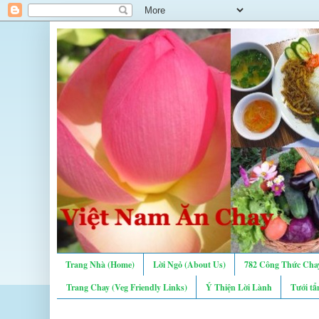
Trang Nhà (Home)
Lời Ngỏ (About Us)
782 Công Thức Chay
Trang Chay (Veg Friendly Links)
Ý Thiện Lời Lành
Tưới tẩ