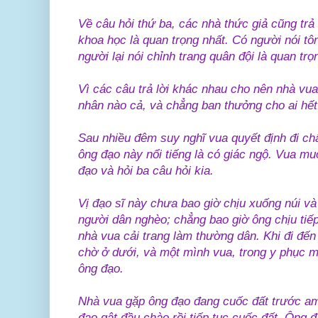
Về câu hỏi thứ ba, các nhà thức giả cũng trả
khoa học là quan trọng nhất. Có người nói tôn
người lại nói chỉnh trang quân đội là quan trọ
Vì các câu trả lời khác nhau cho nên nhà vua
nhân nào cả, và chẳng ban thưởng cho ai hết
Sau nhiều đêm suy nghĩ vua quyết định đi chấ
ông đạo này nổi tiếng là có giác ngộ. Vua mu
đạo và hỏi ba câu hỏi kia.
Vị đạo sĩ này chưa bao giờ chịu xuống núi và
người dân nghèo; chẳng bao giờ ông chịu tiế
nhà vua cải trang làm thường dân. Khi đi đến
chờ ở dưới, và một mình vua, trong y phục m
ông đạo.
Nhà vua gặp ông đạo đang cuốc đất trước am.
đạo gật đầu chào rồi tiếp tục cuốc đất. Ông