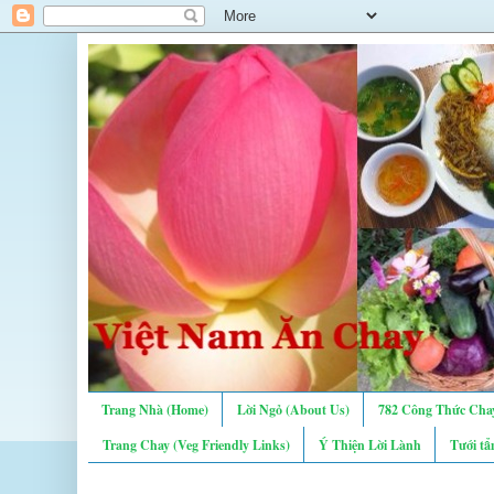
Trang Nhà (Home)
Lời Ngỏ (About Us)
782 Công Thức Chay
Trang Chay (Veg Friendly Links)
Ý Thiện Lời Lành
Tưới tẩ