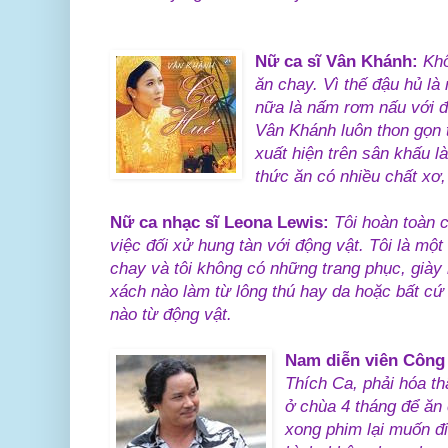
Nữ ca sĩ Vân Khánh:
Khô
ăn chay. Vì thế đậu hủ là
nữa là nấm rơm nấu với đ
Vân Khánh luôn thon gọn t
xuất hiện trên sân khấu l
thức ăn có nhiều chất xơ, 
Nữ ca nhạc sĩ Leona Lewis:
Tôi hoàn toàn c
việc đối xử hung tàn với động vật. Tôi là một
chay và tôi không có những trang phục, giày 
xách nào làm từ lông thú hay da hoặc bất c
nào từ động vật.
Nam diễn viên Công
Thích Ca, phải hóa th
ở chùa 4 tháng để ăn
xong phim lại muốn đi