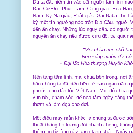
Dù ta đặt niềm tin vào cội nguồn tâm linh nà
Đài, Cơ Đốc Phục Lâm, Công giáo, Hòa Hảo, H
Nam, Kỳ Na giáo, Phật giáo, Sai Baba, Tin L
kỳ một tín ngưỡng nào trên Địa Cầu, người V
đến ăn chay. Những lúc nguy cấp, có người 
nguyện ăn chay nếu được cứu độ, tai qua nạn
"Mái chùa che chở hồn
Nếp sống muôn đời của
~ Đại lão Hòa thượng Huyền Kh
Nền tảng tâm linh, mái chùa bên trong, nơi ẩn 
hồn chúng ta đã hiện hữu từ bao ngàn năm qu
phước cho dân tộc Việt Nam. Một đóa hoa qu
vun bồi, chăm sóc, để hoa tâm ngày càng th
thơm và làm đẹp cho đời.
Một điều may mắn khác là chúng ta được sống
thuật thông tin tương đối nhanh chóng, không
thông tin từ làng này sang làng khác. Ngày n