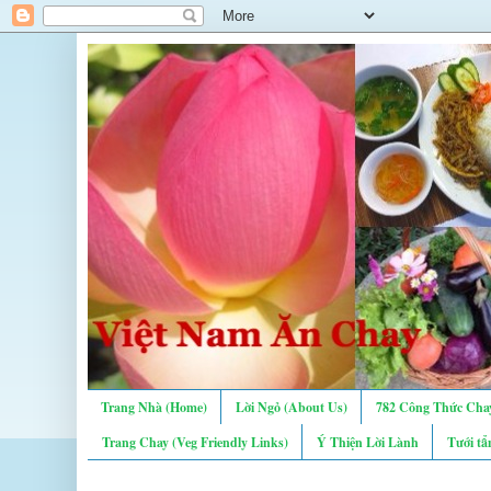
Trang Nhà (Home)
Lời Ngỏ (About Us)
782 Công Thức Chay
Trang Chay (Veg Friendly Links)
Ý Thiện Lời Lành
Tưới tẩ