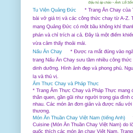
Đậu hủ áp chảo ~ Ảnh: Lối Số
Tu Viện Quảng Đức
* Trang Ăn Chay của
bài vở giá trị và các công thức chay từ A-Z.
mạng Quảng Đức có một bầu không khí thanh
phán và chỉ trích ai cả. Đây là một điểm kh
vừa cảm thấy thoải mái.
Nấu Ăn Chay
* Được ra mắt đúng vào ng
trang Nấu Ăn Chay sưu tầm nhiều công thức ă
dinh dưỡng. Hình ảnh đẹp và phong phú. Ngư
lạ và thú vị.
Ẩm Thực Chay và Pháp Thực
* Trang Ẩm Thực Chay và Pháp Thực mang đế
thân quen, gần gũi như người trong gia đình 
nhau. Các món ăn đơn giản và được nấu với t
thương.
Món Ăn Thuần Chay Việt Nam (tiếng Anh)
Cuisine (Món Ăn Thuần Chay Việt Nam) do lờ
quốc thích các món ăn chay Việt Nam. Trang