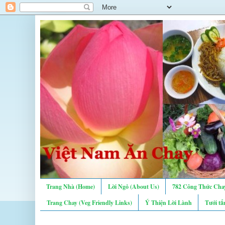
Trang Nhà (Home)
Lời Ngỏ (About Us)
782 Công Thức Chay
Trang Chay (Veg Friendly Links)
Ý Thiện Lời Lành
Tưới tẩ