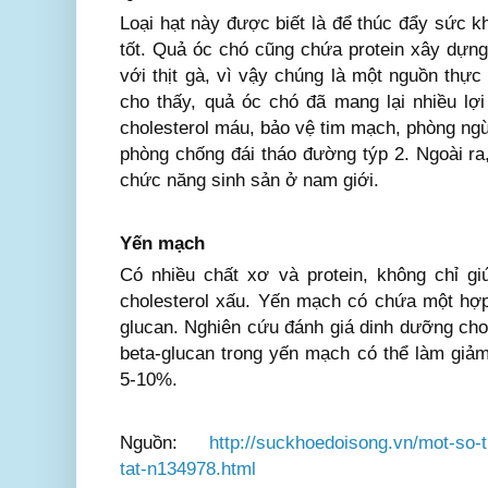
Loại hạt này được biết là để thúc đẩy sức k
tốt. Quả óc chó cũng chứa protein xây dựn
với thịt gà, vì vậy chúng là một nguồn thự
cho thấy, quả óc chó đã mang lại nhiều lợ
cholesterol máu, bảo vệ tim mạch, phòng ngừa
phòng chống đái tháo đường týp 2. Ngoài ra,
chức năng sinh sản ở nam giới.
Yến mạch
Có nhiều chất xơ và protein, không chỉ g
cholesterol xấu. Yến mạch có chứa một hợp 
glucan. Nghiên cứu đánh giá dinh dưỡng cho
beta-glucan trong yến mạch có thể làm giảm
5-10%.
Nguồn:
http://suckhoedoisong.vn/mot-so-
tat-n134978.html