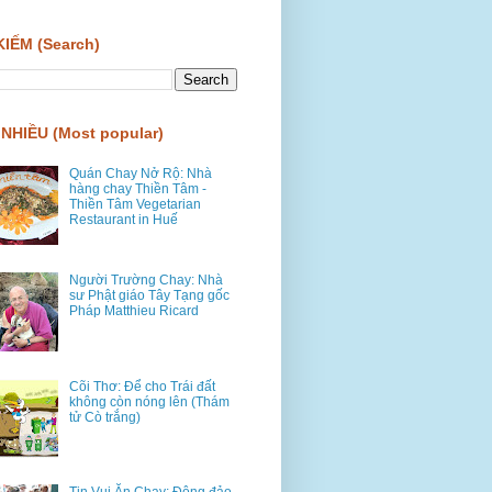
KIẾM (Search)
NHIỀU (Most popular)
Quán Chay Nở Rộ: Nhà
hàng chay Thiền Tâm -
Thiền Tâm Vegetarian
Restaurant in Huế
Người Trường Chay: Nhà
sư Phật giáo Tây Tạng gốc
Pháp Matthieu Ricard
Cõi Thơ: Để cho Trái đất
không còn nóng lên (Thám
tử Cò trắng)