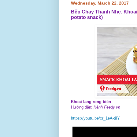
Wednesday, March 22, 2017
Bếp Chay Thanh Nhẹ: Khoai 
potato snack)
Khoai lang rong biển
Hướng dẫn:
Kênh Feedy.vn
https://youtu.be/xr_1eA-tiIY