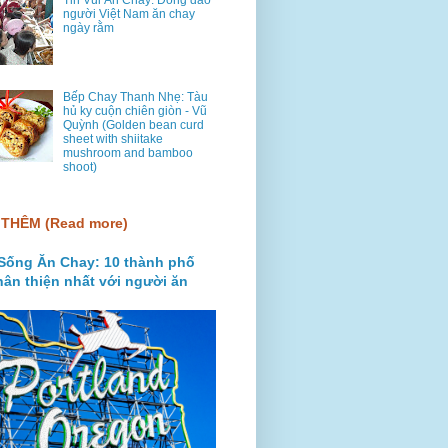
Tin Vui Ăn Chay: Đông đảo
người Việt Nam ăn chay
ngày rằm
Bếp Chay Thanh Nhẹ: Tàu
hủ ky cuộn chiên giòn - Vũ
Quỳnh (Golden bean curd
sheet with shiitake
mushroom and bamboo
shoot)
THÊM (Read more)
Sống Ăn Chay: 10 thành phố
hân thiện nhất với người ăn