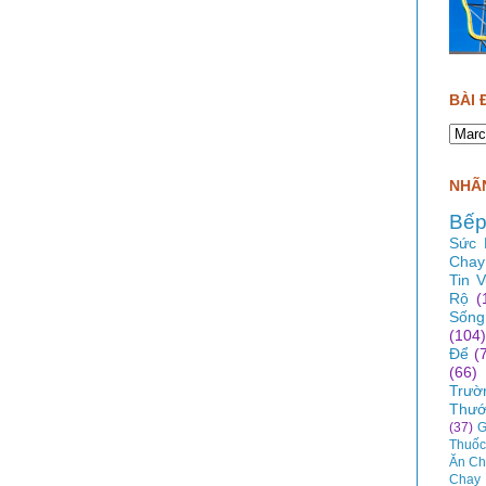
BÀI 
NHÃN
Bếp
Sức 
Chay
Tin 
Rộ
(
Sống
(104)
Để
(
(66)
Trườ
Thướ
(37)
G
Thuốc
Ăn Ch
Chay