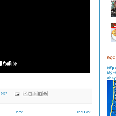
ĐỌC 
Nếp 
Mỹ t
chay
 2017
Home
Older Post