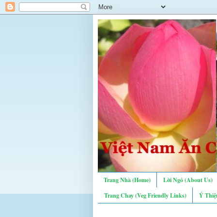
Trang Nhà (Home)
Lời Ngỏ (About Us)
Trang Chay (Veg Friendly Links)
Ý Thiệ