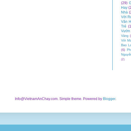
(29)
G
Hay
(
Nhà
(
Với R
Văn H
Trẻ
(
Vườn 
Vàng
Với M
Bao L
(6)
Ph
Nguyê
(2)
Info@VietnamAnChay.com. Simple theme. Powered by
Blogger
.