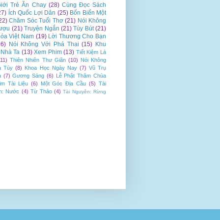
iới Trẻ Ăn Chay
(28)
Cùng Đọc Sách
27)
Ích Quốc Lợi Dân
(25)
Bốn Biển Một
22)
Chăm Sóc Tuổi Thơ
(21)
Nói Không
ượu
(21)
Truyện Ngắn
(21)
Tùy Bút
(21)
óa Việt Nam
(19)
Lời Thương Cho Bạn
16)
Nói Không Với Phá Thai
(15)
Khu
Nhà Ta
(13)
Xem Phim
(13)
Tiết Kiệm Là
(11)
Thiên Nhiên Thư Giãn
(10)
Nói Không
a Túy
(8)
Khoa Học Ngày Nay
(7)
Vũ Trụ
a
(7)
Gương Sáng
(6)
Lễ Phật Thăm Chùa
im Tài Liệu
(6)
Một Góc Địa Cầu
(5)
Tài
n: Nước
(4)
Từ Thảo
(4)
Tài Nguyên: Rừng