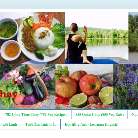
782 Công Thức Chay (782 Veg Recipes)
855 Quán Chay (855 Veg Eats)
Ngư
n Lời Lành
Tưới tẩm Tinh thần
Học tiếng Anh (Learning English)