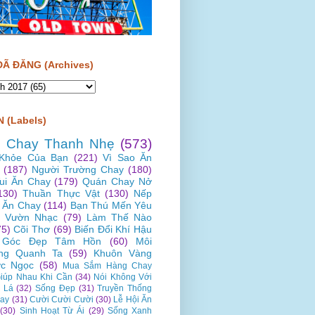
ĐÃ ĐĂNG (Archives)
 (Labels)
 Chay Thanh Nhẹ
(573)
Khỏe Của Bạn
(221)
Vì Sao Ăn
(187)
Người Trường Chay
(180)
Vui Ăn Chay
(179)
Quán Chay Nở
130)
Thuần Thực Vật
(130)
Nếp
 Ăn Chay
(114)
Bạn Thú Mến Yêu
Vườn Nhạc
(79)
Làm Thế Nào
75)
Cõi Thơ
(69)
Biến Đổi Khí Hậu
Góc Đẹp Tâm Hồn
(60)
Môi
ng Quanh Ta
(59)
Khuôn Vàng
c Ngọc
(58)
Mua Sắm Hàng Chay
iúp Nhau Khi Cần
(34)
Nói Không Với
 Lá
(32)
Sống Đẹp
(31)
Truyền Thống
ay
(31)
Cười Cười Cười
(30)
Lễ Hội Ăn
(30)
Sinh Hoạt Từ Ái
(29)
Sống Xanh