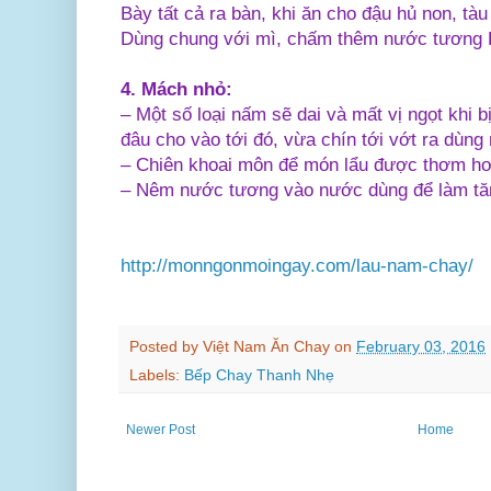
Bày tất cả ra bàn, khi ăn cho đậu hủ non, tàu
Dùng chung với mì, chấm thêm nước tương L
4. Mách nhỏ:
– Một số loại nấm sẽ dai và mất vị ngọt khi bị
đâu cho vào tới đó, vừa chín tới vớt ra dùng
– Chiên khoai môn để món lẩu được thơm hơ
– Nêm nước tương vào nước dùng để làm tă
http://monngonmoingay.com/lau-nam-chay/
Posted by
Việt Nam Ăn Chay
on
February 03, 2016
Labels:
Bếp Chay Thanh Nhẹ
Newer Post
Home