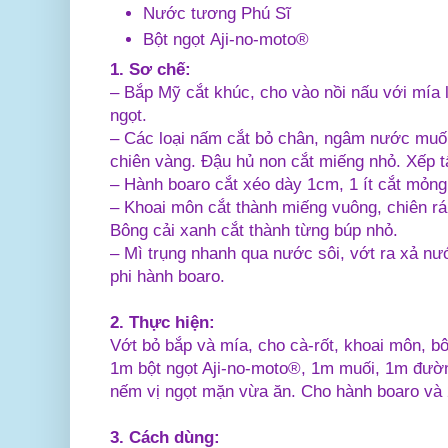
Nước tương Phú Sĩ
Bột ngọt
Aji-no-moto®
1. Sơ chế:
– Bắp Mỹ cắt khúc, cho vào nồi nấu với mía 
ngọt.
– Các loại nấm cắt bỏ chân, ngâm nước muối,
chiên vàng. Đậu hủ non cắt miếng nhỏ. Xếp tấ
– Hành boaro cắt xéo dày 1cm, 1 ít cắt mỏng
– Khoai môn cắt thành miếng vuông, chiên rám
Bông cải xanh cắt thành từng búp nhỏ.
– Mì trụng nhanh qua nước sôi, vớt ra xả nướ
phi hành boaro.
2. Thực hiện:
Vớt bỏ bắp và mía, cho cà-rốt, khoai môn, b
1m bột ngọt Aji-no-moto®, 1m muối, 1m đườ
nếm vị ngọt mặn vừa ăn. Cho hành boaro và 
3. Cách dùng: