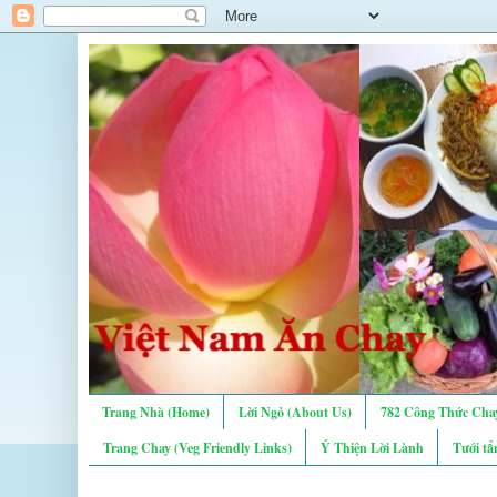
Trang Nhà (Home)
Lời Ngỏ (About Us)
782 Công Thức Chay
Trang Chay (Veg Friendly Links)
Ý Thiện Lời Lành
Tưới tẩ