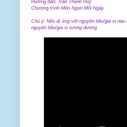
Hướng dẫn:
Trần Thanh Huy
Chương trình
Món Ngon Mỗi Ngày
Chú ý: Nếu dị ứng với nguyên liệu/gia vị nào 
nguyên liệu/gia vị tương đương