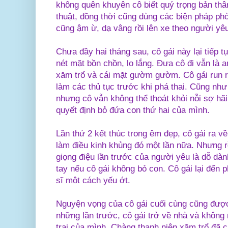
không quên khuyên cô biết quý trọng bản th
thuật, đồng thời cũng dùng các biện pháp phò
cũng ậm ừ, dạ vâng rồi lên xe theo người yêu
Chưa đầy hai tháng sau, cô gái này lại tiếp 
nét mặt bồn chồn, lo lắng. Đưa cô đi vẫn là
xăm trổ và cái mặt gườm gườm. Cô gái run 
làm các thủ tục trước khi phá thai. Cũng như
nhưng cô vẫn không thể thoát khỏi nỗi sợ hãi
quyết định bỏ đứa con thứ hai của mình.
Lần thứ 2 kết thúc trong êm đẹp, cô gái ra v
làm điều kinh khủng đó một lần nữa. Nhưng r
giọng điệu lần trước của người yêu là dỗ dàn
tay nếu cô gái không bỏ con. Cô gái lại đến
sĩ một cách yếu ớt.
Nguyện vọng của cô gái cuối cùng cũng đượ
những lần trước, cô gái trở về nhà và khôn
trai của mình. Chàng thanh niên xăm trổ đã c