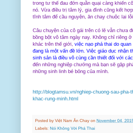
trong tư thế đau đớn quằn quại càng khiến cô
nó. Vừa điều trị tâm lý, gia đình cũng kết h
tĩnh tâm để cầu nguyện, ăn chay chuộc lại lỗ
Câu chuyện của cô gái trên có lẽ vẫn chưa đủ
bồng bột vô tâm ngày nay. Không chỉ riêng 
khác trên thế giới,
việc nạo phá thai do quan 
đang là một vấn đề lớn. Việc giáo dục nhận t
sinh sản là điều vô cùng cần thiết đối với cá
đến những nghiệp chướng mà bạn sẽ gặp phải
những sinh linh bé bỏng của mình.
http://blogtamsu.vn/nghiep-chuong-sau-pha-th
khac-rung-minh.html
Posted by
Việt Nam Ăn Chay
on
November 04, 201
Labels:
Nói Không Với Phá Thai