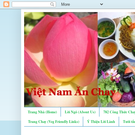
Trang Nhà (Home)
Lời Ngỏ (About Us)
782 Công Thức Chay
Trang Chay (Veg Friendly Links)
Ý Thiện Lời Lành
Tưới tẩ