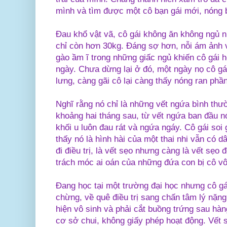
mình và tìm được một cô bạn gái mới, nóng 
Đau khổ vật vã, cô gái không ăn không ngủ n
chỉ còn hơn 30kg. Đáng sợ hơn, nỗi ám ảnh 
gào ầm ĩ trong những giấc ngủ khiến cô gái 
ngày. Chưa dừng lại ở đó, một ngày nọ cô gá
lưng, càng gãi cô lại càng thấy nóng ran phần
Nghĩ rằng nó chỉ là những vết ngứa bình thư
khoảng hai tháng sau, từ vết ngứa ban đầu n
khối u luôn đau rát và ngứa ngáy. Cô gái soi
thấy nó là hình hài của một thai nhi vẫn có 
đi điều trị, là vết sẹo nhưng càng là vết sẹo đ
trách móc ai oán của những đứa con bị cô vô
Đang học tại một trường đại học nhưng cô gá
chừng, về quê điều trị sang chấn tâm lý nặng
hiện vô sinh và phải cắt buồng trứng sau hàn
cơ sở chui, không giấy phép hoạt động. Vết sẹ