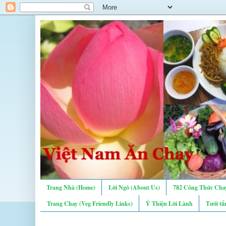
Trang Nhà (Home)
Lời Ngỏ (About Us)
782 Công Thức Chay
Trang Chay (Veg Friendly Links)
Ý Thiện Lời Lành
Tưới tẩ