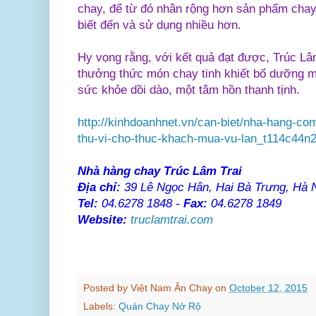
chay, để từ đó nhân rộng hơn sản phẩm chay
biết đến và sử dụng nhiều hơn.
Hy vọng rằng, với kết quả đạt được, Trúc Lâm
thưởng thức món chay tinh khiết bổ dưỡng 
sức khỏe dồi dào, một tâm hồn thanh tịnh.
http://kinhdoanhnet.vn/can-biet/nha-hang-com
thu-vi-cho-thuc-khach-mua-vu-lan_t114c44n
Nhà hàng chay Trúc Lâm Trai
Địa chỉ:
39 Lê Ngọc Hân, Hai Bà Trưng, Hà 
Tel:
04.6278 1848 -
Fax:
04.6278 1849
Website:
truclamtrai.com
Posted by
Việt Nam Ăn Chay
on
October 12, 2015
Labels:
Quán Chay Nở Rộ