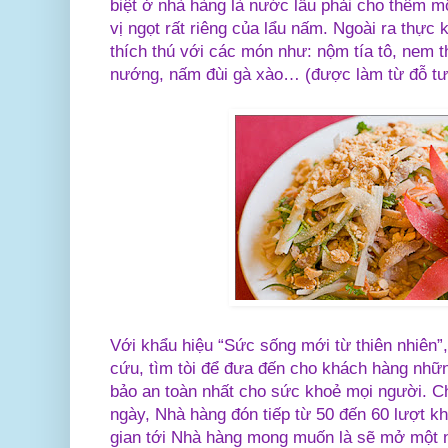
biệt ở nhà hàng là nước lẩu phải cho thêm mộ
vị ngọt rất riêng của lẩu nấm. Ngoài ra thực
thích thú với các món như: nộm tía tô, nem th
nướng, nấm đùi gà xào… (được làm từ đỗ t
Với khẩu hiệu “Sức sống mới từ thiên nhiên”
cứu, tìm tòi để đưa đến cho khách hàng nh
bảo an toàn nhất cho sức khoẻ mọi người. Ch
ngày, Nhà hàng đón tiếp từ 50 đến 60 lượt kh
gian tới Nhà hàng mong muốn là sẽ mở một 