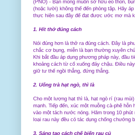
(PNO) - Bạn mong muốn sở hữu eo thon, bụ
(hoặc lười) không thể đến phòng tập. Hãy áp
thực hiện sau đây để đạt được ước mơ mà k
1.
Hít thở đúng cách
Nói đúng hơn là thở ra đúng cách. Đây là ph
chắc cơ bụng, miễn là bạn thường xuyên chú ý
Khi bắt đầu áp dụng phương pháp này, đầu ti
khoảng cách từ cổ xuống đáy chậu. Điều nà
giữ tư thế ngồi thẳng, đứng thẳng.
2.
Uống trà hạt ngò, thì là
Cho một lượng hạt thì là, hạt ngò rí (rau mùi
mạnh. Tiếp đến, xúc một muỗng cà-phê hỗn 
vào một tách nước nóng. Hãm trong 10 phút rô
loại rau này đều có tác dụng chống chướng bụ
3.
Sáng tạo cách chế biến rau củ