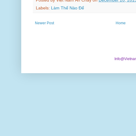
Posted by
Việt Nam Ăn Chay
on
December 20, 201
Labels:
Làm Thế Nào Để
Newer Post
Home
Info@Vietna