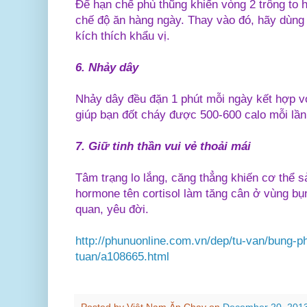
Để hạn chế phù thũng khiến vòng 2 trông to 
chế độ ăn hàng ngày. Thay vào đó, hãy dùng 
kích thích khẩu vị.
6.
Nhảy dây
Nhảy dây đều đặn 1 phút mỗi ngày kết hợp với
giúp bạn đốt cháy được 500-600 calo mỗi lần 
7.
Giữ tinh thần vui vẻ thoải mái
Tâm trạng lo lắng, căng thẳng khiến cơ thể s
hormone tên cortisol làm tăng cân ở vùng bụng
quan, yêu đời.
http://phunuonline.com.vn/dep/tu-van/bung-p
tuan/a108665.html