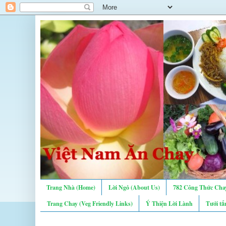
Trang Nhà (Home)
Lời Ngỏ (About Us)
782 Công Thức Chay
Trang Chay (Veg Friendly Links)
Ý Thiện Lời Lành
Tưới tẩ