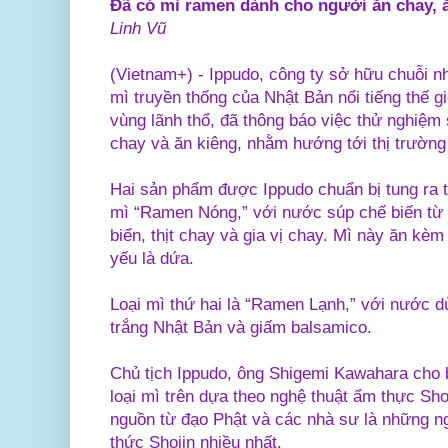
Đã có mì ramen dành cho người ăn chay, 
Linh Vũ
(Vietnam+) - Ippudo, công ty sở hữu chuỗi n
mì truyền thống của Nhật Bản nổi tiếng thế g
vùng lãnh thổ, đã thông báo việc thử nghiệ
chay và ăn kiêng, nhằm hướng tới thị trườn
Hai sản phẩm được Ippudo chuẩn bị tung ra t
mì “Ramen Nóng,” với nước súp chế biến từ 
biển, thịt chay và gia vị chay. Mì này ăn kèm
yếu là dứa.
Loại mì thứ hai là “Ramen Lạnh,” với nước d
trắng Nhật Bản và giấm balsamico.
Chủ tịch Ippudo, ông Shigemi Kawahara cho b
loại mì trên dựa theo nghệ thuật ẩm thực Sho
nguồn từ đạo Phật và các nhà sư là những 
thức Shojin nhiều nhất.