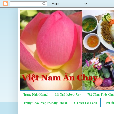
Trang Nhà (Home)
Lời Ngỏ (About Us)
782 Công Thức Chay
Trang Chay (Veg Friendly Links)
Ý Thiện Lời Lành
Tưới tẩ