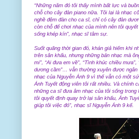
“Những năm đó tôi thấy mình bất lực và buồ
chỗ cho cây đàn piano nữa. Tôi lại là nhạc c
nghề đệm đàn cho ca sĩ, chỉ có cây đàn dư
còn chỗ để chơi nhạc của mình nên tôi quyết
sống khép kín”, nhạc sĩ tâm sự.
Suốt quãng thời gian đó, khán giả hiếm khi n
trên sân khấu, nhưng những bản nhạc mà ôn
mi”, “Ai đưa em về”, “Tình khúc chiều mưa”, 
dương cầm”… vẫn thường xuyên được ngân l
nhạc của Nguyễn Ánh 9 vì thế vẫn có một sức
Ánh Tuyết động viên tôi rất nhiều. Và chính c
những ca sĩ đưa âm nhạc của tôi sống trong 
tôi quyết định quay trở lại sân khấu, Ánh Tuy
giúp tôi việc đó”, nhạc sĩ Nguyễn Ánh 9 kể.