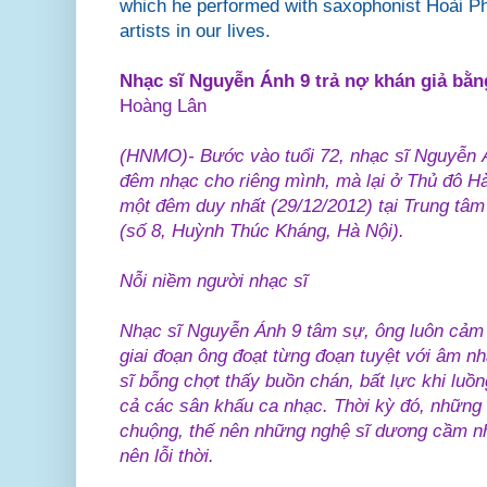
which he performed with saxophonist Hoài P
artists in our lives.
Nhạc sĩ Nguyễn Ánh 9 trả nợ khán giả bằn
Hoàng Lân
(HNMO)- Bước vào tuổi 72, nhạc sĩ Nguyễn 
đêm nhạc cho riêng mình, mà lại ở Thủ đô H
một đêm duy nhất (29/12/2012) tại Trung tâm
(số 8, Huỳnh Thúc Kháng, Hà Nội).
Nỗi niềm người nhạc sĩ
Nhạc sĩ Nguyễn Ánh 9 tâm sự, ông luôn cảm t
giai đoạn ông đoạt từng đoạn tuyệt với âm n
sĩ bỗng chợt thấy buồn chán, bất lực khi luồn
cả các sân khấu ca nhạc. Thời kỳ đó, nhữn
chuộng, thế nên những nghệ sĩ dương cầm n
nên lỗi thời.