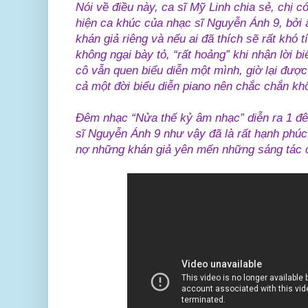
Nói về điều này, ca sĩ Mỹ Linh chia sẻ, chị có
hiện ca khúc của nhạc sĩ Nguyễn Ánh 9, bởi
khán giả riêng và nếu ai đã thích sẽ rất khó
không ngại bày tỏ, “rất hoảng” khi nhận lời b
cô vẫn quen biểu diễn một mình, giờ lại được
cả một đời biểu diễn piano nên chắc chắn khô
Đêm nhạc “Nửa thế kỷ âm nhạc” diễn ra 1 đê
sĩ Nguyễn Ánh 9 như vậy đã là rất hạnh phúc,
nợ những khán giả yên mến những sáng tác 