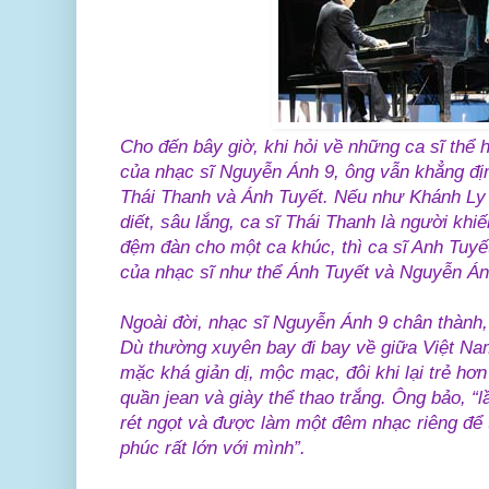
Cho đến bây giờ, khi hỏi về những ca sĩ thể 
của nhạc sĩ Nguyễn Ánh 9, ông vẫn khẳng định
Thái Thanh và Ánh Tuyết. Nếu như Khánh Ly
diết, sâu lắng, ca sĩ Thái Thanh là người khi
đệm đàn cho một ca khúc, thì ca sĩ Anh Tuyế
của nhạc sĩ như thể Ánh Tuyết và Nguyễn Ánh
Ngoài đời, nhạc sĩ Nguyễn Ánh 9 chân thành, 
Dù thường xuyên bay đi bay về giữa Việt Na
mặc khá giản dị, mộc mạc, đôi khi lại trẻ hơn
quần jean và giày thể thao trắng. Ông bảo, “
rét ngọt và được làm một đêm nhạc riêng để t
phúc rất lớn với mình”.