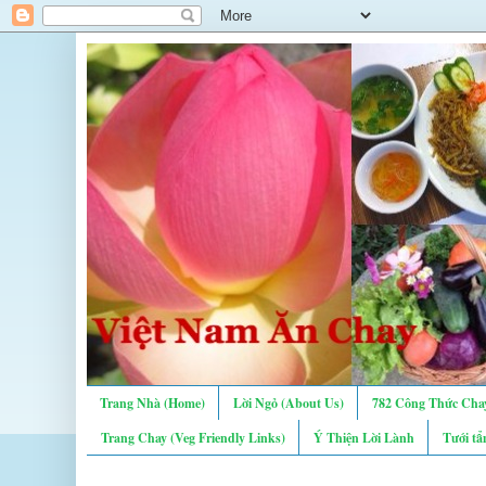
Trang Nhà (Home)
Lời Ngỏ (About Us)
782 Công Thức Chay
Trang Chay (Veg Friendly Links)
Ý Thiện Lời Lành
Tưới tẩ