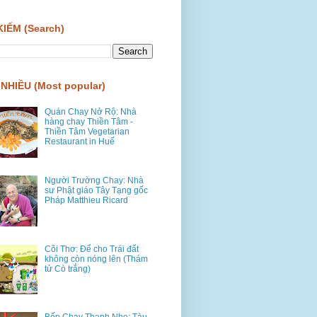
KIẾM (Search)
NHIỀU (Most popular)
Quán Chay Nở Rộ: Nhà
hàng chay Thiền Tâm -
Thiền Tâm Vegetarian
Restaurant in Huế
Người Trường Chay: Nhà
sư Phật giáo Tây Tạng gốc
Pháp Matthieu Ricard
Cõi Thơ: Để cho Trái đất
không còn nóng lên (Thám
tử Cò trắng)