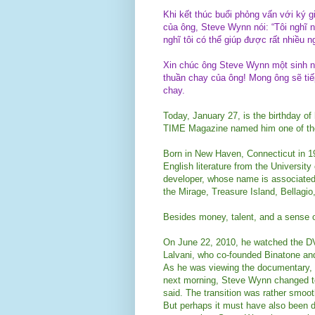
Khi kết thúc buổi phỏng vấn với ký 
của ông, Steve Wynn nói: “Tôi nghĩ n
nghĩ tôi có thể giúp được rất nhiều n
Xin chúc ông Steve Wynn một sinh nh
thuần chay của ông! Mong ông sẽ tiếp
chay.
Today, January 27, is the birthday of
TIME Magazine named him one of the 
Born in New Haven, Connecticut in 19
English literature from the Universit
developer, whose name is associated
the Mirage, Treasure Island, Bellagi
Besides money, talent, and a sense o
On June 22, 2010, he watched the D
Lalvani, who co-founded Binatone and 
As he was viewing the documentary, h
next morning, Steve Wynn changed to
said. The transition was rather smooth
But perhaps it must have also been 