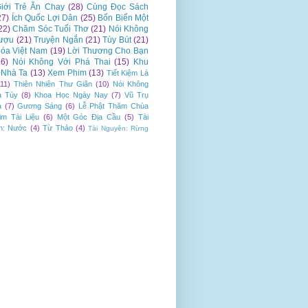
iới Trẻ Ăn Chay
(28)
Cùng Đọc Sách
27)
Ích Quốc Lợi Dân
(25)
Bốn Biển Một
22)
Chăm Sóc Tuổi Thơ
(21)
Nói Không
ượu
(21)
Truyện Ngắn
(21)
Tùy Bút
(21)
óa Việt Nam
(19)
Lời Thương Cho Bạn
16)
Nói Không Với Phá Thai
(15)
Khu
Nhà Ta
(13)
Xem Phim
(13)
Tiết Kiệm Là
(11)
Thiên Nhiên Thư Giãn
(10)
Nói Không
a Túy
(8)
Khoa Học Ngày Nay
(7)
Vũ Trụ
a
(7)
Gương Sáng
(6)
Lễ Phật Thăm Chùa
im Tài Liệu
(6)
Một Góc Địa Cầu
(5)
Tài
n: Nước
(4)
Từ Thảo
(4)
Tài Nguyên: Rừng