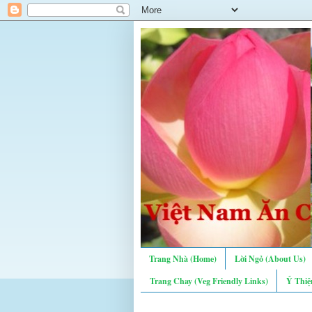
Trang Nhà (Home)
Lời Ngỏ (About Us)
Trang Chay (Veg Friendly Links)
Ý Thiệ