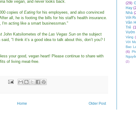
na fide vegan, and never looks back.
(29)
G
Hay
(
000 copies of
Eating
for his employees, and also convinced
Nhà
(
r all, he is footing the bills for his staff's health insurance.
Với R
Văn H
r, I'm acting like a smart businessman."
Trẻ
(
Vườn 
ist John Katsilometes of the
Las Vegas Sun
on the subject
Vàng
d, “I think it’s a good idea to talk about this, don’t you? I
Với M
Bao L
(6)
Ph
ess your good, vegan heart! Please continue to share with
Nguyê
ts of living meat-free.
(2)
Home
Older Post