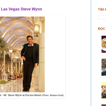
a Las Vegas Steve Wynn
TÌM 
ĐỌC 
 - Mr. Steve Wynn at Encore Atrium
(Photo: Barbara Kraft)