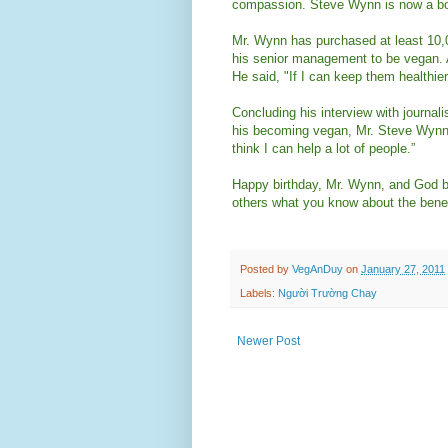
compassion. Steve Wynn is now a bo
Mr. Wynn has purchased at least 10,
his senior management to be vegan. Afte
He said, "If I can keep them healthie
Concluding his interview with journal
his becoming vegan, Mr. Steve Wynn sai
think I can help a lot of people.”
Happy birthday, Mr. Wynn, and God bl
others what you know about the benefi
Posted by
VegAnDuy
on
January 27, 2011
Labels:
Người Trường Chay
Newer Post