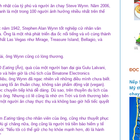
inh nhật của tỷ phú và người ăn chay Steve Wynn. Năm 2006,
nh là một trong 100 người ảnh hưởng nhiều nhất trên thế
t năm 1942, Stephen Alan Wynn tốt nghiệp cử nhân văn
Ông là một nhà phát triển địa ốc nổi tiếng và vô cùng thành
hất Las Vegas như Mirage, Treasure Island, Bellagio, và
 hài, ông Wynn cũng có lòng thương.
VD
Eating
(Ăn), quà của một người bạn đại gia Gulu Lalvani,
ĐỌC 
 và hiện giờ là chủ tịch của Binatone Electronics
i liệu, ông Wynn đã ngạc nhiên về những điều mình chưa biết.
Nếp 
ng lối ăn thuần chay, không sản phẩm động vật (vegan).
Mỹ t
ệc chuyển tiếp khá dễ dàng. Dù sao, trên thuyền du lịch của
chay
o ông. Nhưng có lẽ cũng là nhờ ơn Trời và tình thương bên
một người ăn chay thực thụ và không bao giờ hối tiếc quyết
im
Eating
tặng cho nhân viên của ông, cũng như thuyết phục
ù gì chăng nữa, ông cũng là người trả tiền bảo hiểm y tế
ói: “Nếu tôi có thể giữ cho họ khỏe mạnh hơn, đó là hành
.”