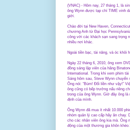
(VNAC) - Hôm nay, 27 tháng 1, là s
ông Wynn được tạp chí TIME vinh da
giới.
Chào đời tại New Haven, Connecticu
chương Anh từ Đại học Pennsylvania. 
công với các khách sạn sang trọng n
nhiều nơi khác.
Ngoài tiền bạc, tài năng, và óc khôi
Ngày 22 tháng 6, 2010, ông xem D
đồng sáng lập viên của hãng Binatone
International. Trong khi xem phim tà
Sáng hôm sau, Steve Wynn chuyển sa
Ông nói: “Bùm! Đổi liền như vậy!” Vi
ông cũng có bếp trưởng nấu riêng ch
trong của ông Wynn. Giờ đây ông là 
định của mình.
Ông Wynn đã mua ít nhất 10.000 ph
nhóm quản lý cao cấp hãy ăn chay. D
cho các nhân viên ông kia mà. Ông n
động của một thương gia khôn khéo