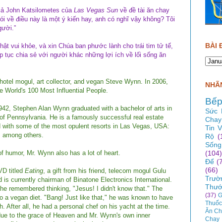
giả John Katsilometes của
Las Vegas Sun
về đề tài ăn chay
ói về điều này là một ý kiến hay, anh có nghĩ vậy không? Tôi
gười.”
BÀI 
ật vui khỏe, và xin Chúa ban phước lành cho trái tim tử tế,
 tục chia sẻ với người khác những lợi ích về lối sống ăn
 hotel mogul, art collector, and vegan Steve Wynn. In 2006,
NHÃN
World's 100 Most Influential People.
Bếp
42, Stephen Alan Wynn graduated with a bachelor of arts in
Sức 
y of Pennsylvania. He is a famously successful real estate
Chay
 with some of the most opulent resorts in Las Vegas, USA:
Tin 
o, among others.
Rộ
(
Sống
f humor, Mr. Wynn also has a lot of heart.
(104)
Để
(
(66)
VD titled
Eating
, a gift from his friend, telecom mogul Gulu
Trườ
is currently chairman of Binatone Electronics International.
Thướ
e remembered thinking, "Jesus! I didn't know that." The
(37)
G
 a vegan diet. "Bang! Just like that," he was known to have
Thuốc
. After all, he had a personal chef on his yacht at the time.
Ăn Ch
due to the grace of Heaven and Mr. Wynn's own inner
Chay