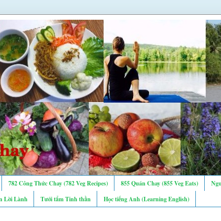
782 Công Thức Chay (782 Veg Recipes)
855 Quán Chay (855 Veg Eats)
Ngư
n Lời Lành
Tưới tẩm Tinh thần
Học tiếng Anh (Learning English)