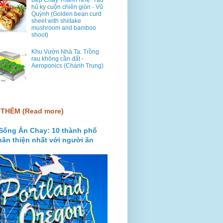
Bếp Chay Thanh Nhẹ: Tàu
hủ ky cuộn chiên giòn - Vũ
Quỳnh (Golden bean curd
sheet with shiitake
mushroom and bamboo
shoot)
Khu Vườn Nhà Ta: Trồng
rau không cần đất -
Aeroponics (Chánh Trung)
THÊM (Read more)
Sống Ăn Chay: 10 thành phố
hân thiện nhất với người ăn