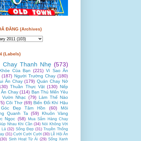
ĐÃ ĐĂNG (Archives)
 (Labels)
 Chay Thanh Nhẹ
(573)
Khỏe Của Bạn
(221)
Vì Sao Ăn
(187)
Người Trường Chay
(180)
Vui Ăn Chay
(179)
Quán Chay Nở
130)
Thuần Thực Vật
(130)
Nếp
 Ăn Chay
(114)
Bạn Thú Mến Yêu
Vườn Nhạc
(79)
Làm Thế Nào
75)
Cõi Thơ
(69)
Biến Đổi Khí Hậu
Góc Đẹp Tâm Hồn
(60)
Môi
ng Quanh Ta
(59)
Khuôn Vàng
c Ngọc
(58)
Mua Sắm Hàng Chay
iúp Nhau Khi Cần
(34)
Nói Không Với
 Lá
(32)
Sống Đẹp
(31)
Truyền Thống
ay
(31)
Cười Cười Cười
(30)
Lễ Hội Ăn
(30)
Sinh Hoạt Từ Ái
(29)
Sống Xanh