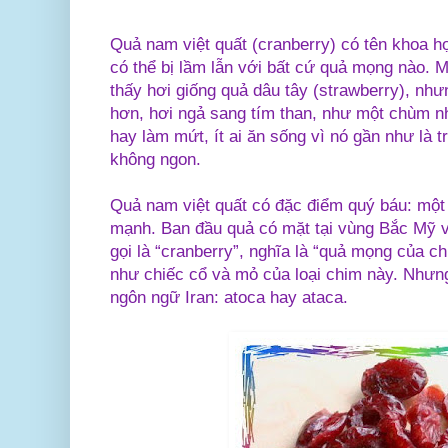
Quả nam việt quất (cranberry) có tên khoa 
có thể bị lầm lẫn với bất cứ quả mọng nào. 
thấy hơi giống quả dâu tây (strawberry), nh
hơn, hơi ngả sang tím than, như một chùm n
hay làm mứt, ít ai ăn sống vì nó gần như là t
không ngon.
Quả nam việt quất có đặc điểm quý báu: một
mạnh. Ban đầu quả có mặt tại vùng Bắc Mỹ 
gọi là “cranberry”, nghĩa là “quả mọng của c
như chiếc cổ và mỏ của loại chim này. Nhưng
ngôn ngữ Iran: atoca hay ataca.