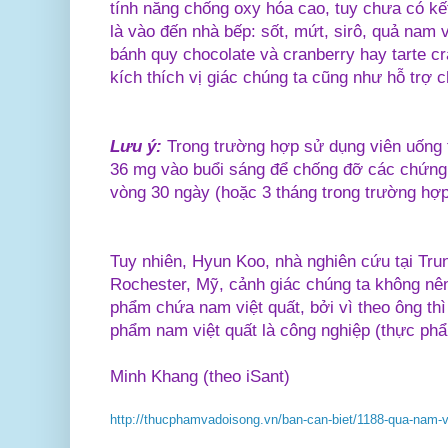
tính năng chống oxy hóa cao, tuy chưa có kế
là vào đến nhà bếp: sốt, mứt, sirô, quả nam 
bánh quy chocolate và cranberry hay tarte c
kích thích vị giác chúng ta cũng như hỗ trợ 
Lưu ý:
Trong trường hợp sử dụng viên uống th
36 mg vào buổi sáng để chống đỡ các chứng v
vòng 30 ngày (hoặc 3 tháng trong trường hợp
Tuy nhiên, Hyun Koo, nhà nghiên cứu tại Tru
Rochester, Mỹ, cảnh giác chúng ta không nê
phẩm chứa nam việt quất, bởi vì theo ông thì
phẩm nam việt quất là công nghiệp (thực ph
Minh Khang (theo iSant)
http://thucphamvadoisong.vn/ban-can-biet/1188-qua-nam-v