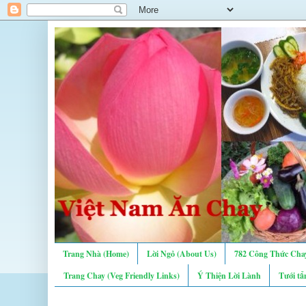
Trang Nhà (Home)
Lời Ngỏ (About Us)
782 Công Thức Chay
Trang Chay (Veg Friendly Links)
Ý Thiện Lời Lành
Tưới tẩ